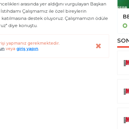
ncelikleri arasında yer aldığını vurgulayan Başkan
 İstihdamı Çalışmamız ile özel bireylerin
Merdivenlerden yuvarlanan 1 yaşındaki bebek yaralandı
a katılmasına destek oluyoruz. Çalışmamızın ödüle
uz" diye konuştu.
BURSA
SON
rişi yapmanız gerekmektedir.
lun
veya
giriş yapın
.