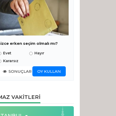
Sizce erken seçim olmalı mı?
Evet
Hayır
Kararsız
SONUÇLAR
OY KULLAN
AZ VAKİTLERİ
STANBUL