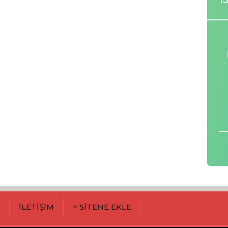
M
İLETİŞİM
+ SİTENE EKLE