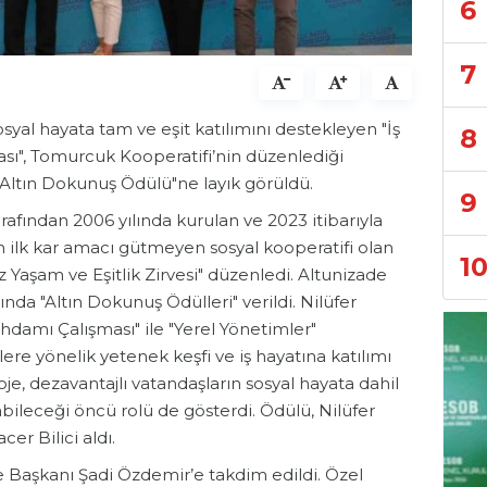
6
7
sosyal hayata tam ve eşit katılımını destekleyen "İş
8
ası", Tomurcuk Kooperatifi’nin düzenlediği
 "Altın Dokunuş Ödülü"ne layık görüldü.
9
rafından 2006 yılında kurulan ve 2023 itibarıyla
in ilk kar amacı gütmeyen sosyal kooperatifi olan
1
 Yaşam ve Eşitlik Zirvesi" düzenledi. Altunizade
a "Altın Dokunuş Ödülleri" verildi. Nilüfer
tihdamı Çalışması" ile "Yerel Yönetimler"
lere yönelik yetenek keşfi ve iş hayatına katılımı
e, dezavantajlı vatandaşların sosyal hayata dahil
ileceği öncü rolü de gösterdi. Ödülü, Nilüfer
er Bilici aldı.
e Başkanı Şadi Özdemir’e takdim edildi. Özel