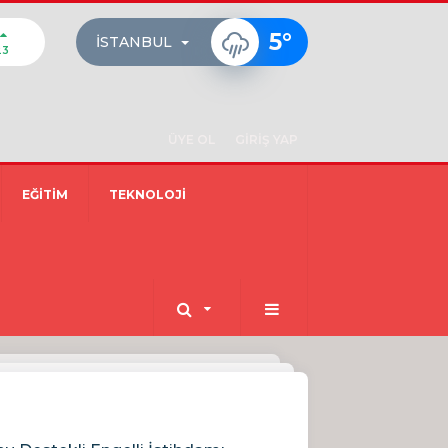
5
°
İSTANBUL
23
ÜYE OL
GİRİŞ YAP
EĞİTİM
TEKNOLOJİ