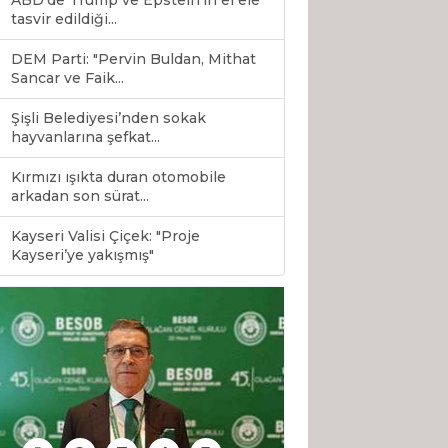
ABD’de Trump ve Epstein’ın el ele
tasvir edildiği...
DEM Parti: "Pervin Buldan, Mithat
Sancar ve Faik...
Şişli Belediyesi’nden sokak
hayvanlarına şefkat...
Kırmızı ışıkta duran otomobile
arkadan son sürat...
Kayseri Valisi Çiçek: "Proje
0
Kayseri’ye yakışmış"