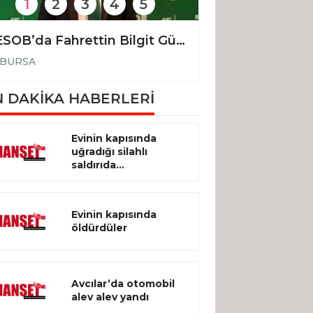
1
2
3
4
5
BESOB’da Fahrettin Bilgit Güven tazeledi
BURSA
BURSA
 DAKİKA HABERLERİ
Evinin kapısında
uğradığı silahlı
saldırıda...
Evinin kapısında
öldürdüler
Avcılar’da otomobil
alev alev yandı