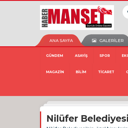
ANA SAYFA
GALERİLER
GÜNDEM
ASAYİŞ
SPOR
EK
MAGAZİN
BİLİM
TİCARET
Nilüfer Belediyes