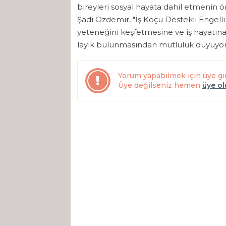
bireyleri sosyal hayata dahil etmenin ö
Şadi Özdemir, "İş Koçu Destekli Engelli
yeteneğini keşfetmesine ve iş hayatın
layık bulunmasından mutluluk duyuyor
Yorum yapabilmek için üye gi
Üye değilseniz hemen
üye o