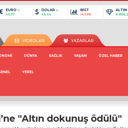
EURO
DOLAR
BİST
ALTIN
53,37
45,44
14.598
6.856,
VİDEOLAR
YAZARLAR
ONOMİ
DÜNYA
SAĞLIK
YAŞAM
ÖZEL HABER
GENEL
YEREL
i’ne "Altın dokunuş ödülü"