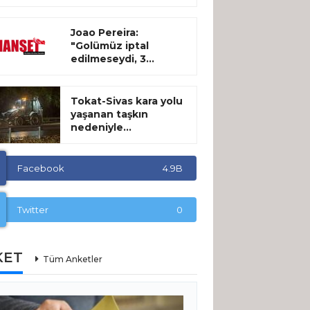
Joao Pereira:
"Golümüz iptal
edilmeseydi, 3...
Tokat-Sivas kara yolu
yaşanan taşkın
nedeniyle...
Facebook
4.9B
Twitter
0
KET
Tüm Anketler