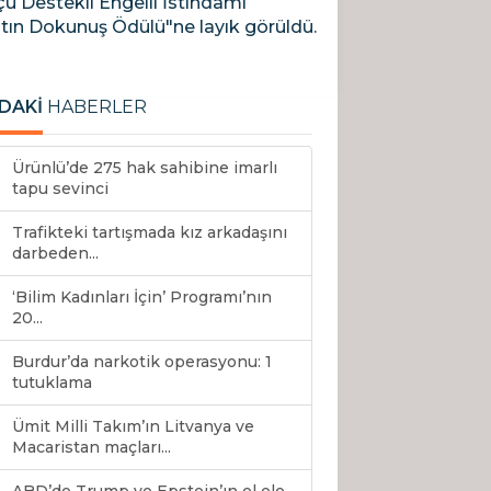
oçu Destekli Engelli İstihdamı
ltın Dokunuş Ödülü"ne layık görüldü.
DAKİ
HABERLER
Ürünlü’de 275 hak sahibine imarlı
tapu sevinci
Trafikteki tartışmada kız arkadaşını
darbeden...
‘Bilim Kadınları İçin’ Programı’nın
20...
Burdur’da narkotik operasyonu: 1
tutuklama
Ümit Milli Takım’ın Litvanya ve
Macaristan maçları...