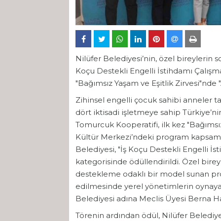
Nilüfer Belediyesi’nin, özel bireylerin 
Koçu Destekli Engelli İstihdamı Çalışm
"Bağımsız Yaşam ve Eşitlik Zirvesi"nde
Zihinsel engelli çocuk sahibi anneler ta
dört iktisadi işletmeye sahip Türkiye’n
Tomurcuk Kooperatifi, ilk kez "Bağımsız
Kültür Merkezi’ndeki program kapsamınd
Belediyesi, "İş Koçu Destekli Engelli İs
kategorisinde ödüllendirildi. Özel birey
destekleme odaklı bir model sunan proj
edilmesinde yerel yönetimlerin oynayab
Belediyesi adına Meclis Üyesi Berna Hac
Törenin ardından ödül, Nilüfer Belediy