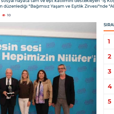
rin sosyal hayata tam ve eşit katılımını destekleyen "İş K
n düzenlediği "Bağımsız Yaşam ve Eşitlik Zirvesi"nde "A
10
SIRA
1
2
3
4
5