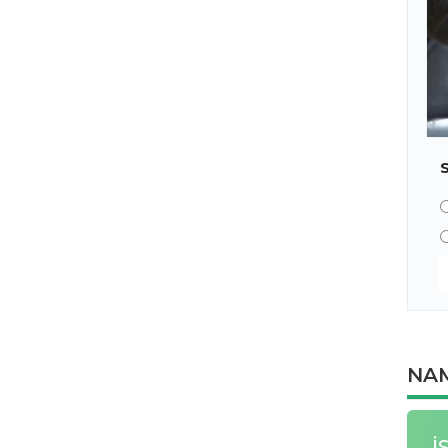
NAM
İ