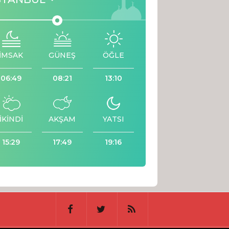
İMSAK
GÜNEŞ
ÖĞLE
06:49
08:21
13:10
İKİNDİ
AKŞAM
YATSI
15:29
17:49
19:16