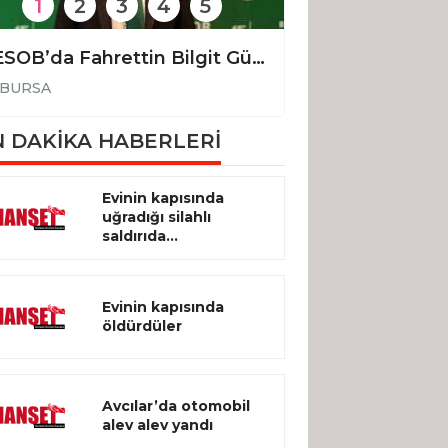
1
2
3
4
5
BESOB’da Fahrettin Bilgit Güven tazeledi
BURSA
BURSA
 DAKİKA HABERLERİ
Evinin kapısında
uğradığı silahlı
saldırıda...
Evinin kapısında
öldürdüler
Avcılar’da otomobil
alev alev yandı