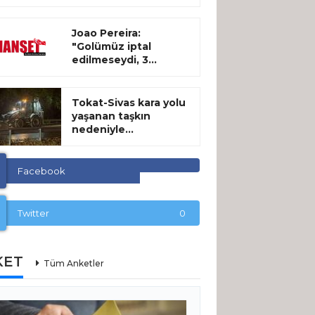
Joao Pereira:
"Golümüz iptal
edilmeseydi, 3...
Tokat-Sivas kara yolu
yaşanan taşkın
nedeniyle...
Facebook
Twitter
0
KET
Tüm Anketler