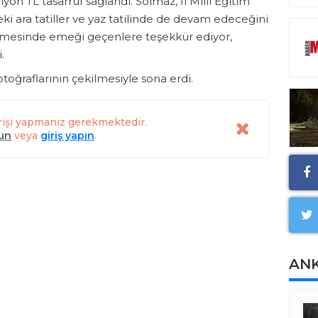
on TL tasarruf sağlandı. Solmaz, İl Milli Eğitim
ki ara tatiller ve yaz tatilinde de devam edeceğini
rilmesinde emeği geçenlere teşekkür ediyor,
.
toğraflarının çekilmesiyle sona erdi.
rişi yapmanız gerekmektedir.
lun
veya
giriş yapın
.
AN