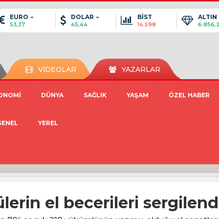
EURO
DOLAR
BİST
ALTIN
53,37
45,44
14.598
6.856,
VİDEOLAR
YAZARLAR
ONOMİ
DÜNYA
SAĞLIK
YAŞAM
ÖZEL HABER
GENEL
YEREL
erin el becerileri sergilend