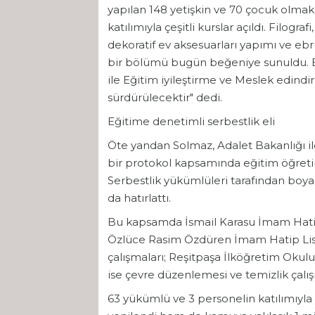
yapılan 148 yetişkin ve 70 çocuk olma
katılımıyla çeşitli kurslar açıldı. Filogra
dekoratif ev aksesuarları yapımı ve ebr
bir bölümü bugün beğeniye sunuldu. Bur
ile Eğitim iyileştirme ve Meslek edindi
sürdürülecektir" dedi.
Eğitime denetimli serbestlik eli
Öte yandan Solmaz, Adalet Bakanlığı il
bir protokol kapsamında eğitim öğret
Serbestlik yükümlüleri tarafından boya, 
da hatırlattı.
Bu kapsamda İsmail Karasu İmam Hatip
Özlüce Rasim Özdüren İmam Hatip Lise
çalışmaları; Reşitpaşa İlköğretim Okulu
ise çevre düzenlemesi ve temizlik çalışm
63 yükümlü ve 3 personelin katılımıyla