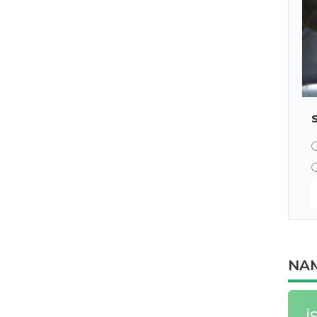
NAM
İ