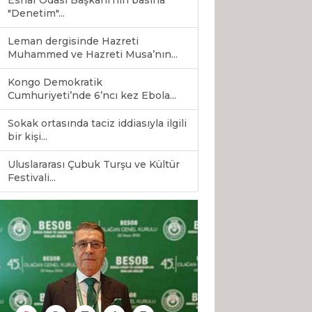
Esnaf Odası Başkanı’nın basına
"Denetim"...
Leman dergisinde Hazreti
Muhammed ve Hazreti Musa’nın...
Kongo Demokratik
Cumhuriyeti’nde 6’ncı kez Ebola...
Sokak ortasında taciz iddiasıyla ilgili
bir kişi...
Uluslararası Çubuk Turşu ve Kültür
0
Festivali...