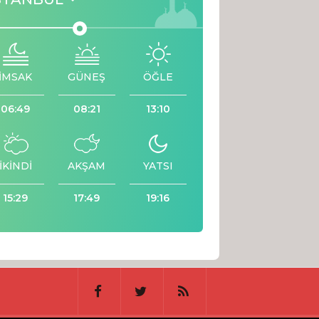
İMSAK
GÜNEŞ
ÖĞLE
06:49
08:21
13:10
İKİNDİ
AKŞAM
YATSI
15:29
17:49
19:16