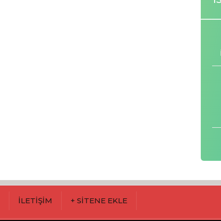
M
İLETİŞİM
+ SİTENE EKLE