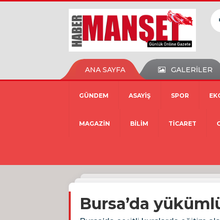
ANA SAYFA
GALERİLER
GÜNDEM
ASAYİŞ
SPOR
EK
MAGAZİN
BİLİM
TİCARET
Bursa’da yükümlül