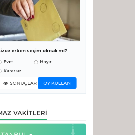
Sizce erken seçim olmalı mı?
Evet
Hayır
Kararsız
SONUÇLAR
OY KULLAN
AZ VAKİTLERİ
STANBUL