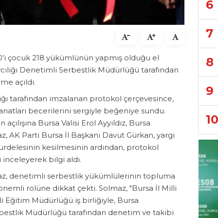
6
7
 70’i çocuk 218 yükümlünün yapmış olduğu el
8
vcılığı Denetimli Serbestlik Müdürlüğü tarafından
ime açıldı.
9
lığı tarafından imzalanan protokol çerçevesince,
anatları becerilerini sergiyle beğeniye sundu.
1
 açılışına Bursa Valisi Erol Ayyıldız, Bursa
 AK Parti Bursa İl Başkanı Davut Gürkan, yargı
 kurdelesinin kesilmesinin ardından, protokol
 inceleyerek bilgi aldı.
, denetimli serbestlik yükümlülerinin topluma
nemli rolüne dikkat çekti. Solmaz, "Bursa İl Milli
 Eğitim Müdürlüğü iş birliğiyle, Bursa
bestlik Müdürlüğü tarafından denetim ve takibi