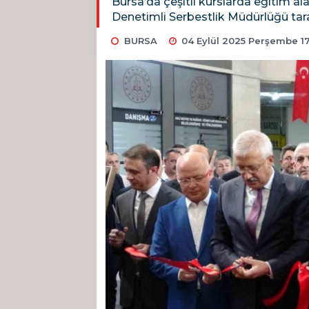
Bursa’da çeşitli kurslarda eğitim a
Denetimli Serbestlik Müdürlüğü taraf
BURSA
04 Eylül 2025 Perşembe 1