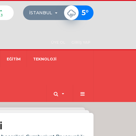
5
°
İSTANBUL
23
ÜYE OL
GİRİŞ YAP
EĞİTİM
TEKNOLOJİ
i