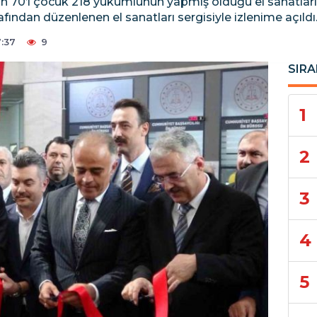
lan 70’i çocuk 218 yükümlünün yapmış olduğu el sanatları 
ından düzenlenen el sanatları sergisiyle izlenime açıldı
7:37
9
SIRA
1
2
3
4
5