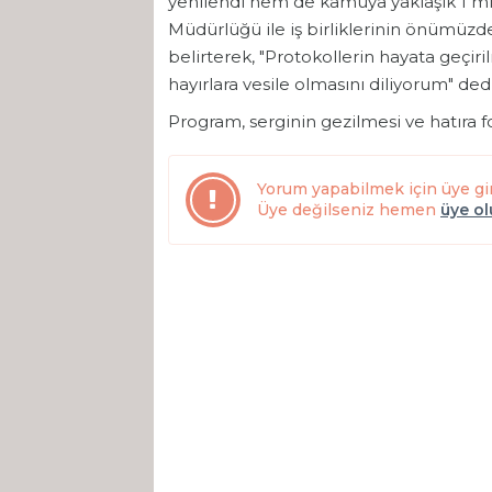
yenilendi hem de kamuya yaklaşık 1 mily
Müdürlüğü ile iş birliklerinin önümüzde
belirterek, "Protokollerin hayata geçi
hayırlara vesile olmasını diliyorum" dedi
Program, serginin gezilmesi ve hatıra fo
Yorum yapabilmek için üye gi
Üye değilseniz hemen
üye o