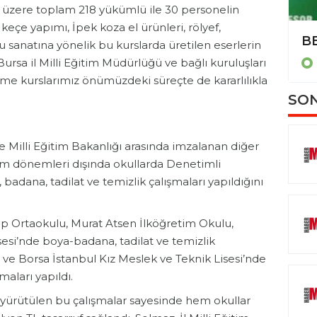
k üzere toplam 218 yükümlü ile 30 personelin
fi, keçe yapımı, İpek koza el ürünleri, rölyef,
Merdivenlerden yuvarlanan 1 yaşındaki bebek yaralandı
u sanatına yönelik bu kurslarda üretilen eserlerin
sa il Milli Eğitim Müdürlüğü ve bağlı kuruluşları
BURSA
rme kurslarımız önümüzdeki süreçte de kararlılıkla
SON
e Milli Eğitim Bakanlığı arasında imzalanan diğer
im dönemleri dışında okullarda Denetimli
badana, tadilat ve temizlik çalışmaları yapıldığını
 Ortaokulu, Murat Atsen İlköğretim Okulu,
si’nde boya-badana, tadilat ve temizlik
 ve Borsa İstanbul Kız Meslek ve Teknik Lisesi’nde
aları yapıldı.
 yürütülen bu çalışmalar sayesinde hem okullar