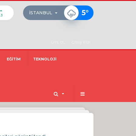
5
°
İSTANBUL
23
ÜYE OL
GİRİŞ YAP
EĞİTİM
TEKNOLOJİ