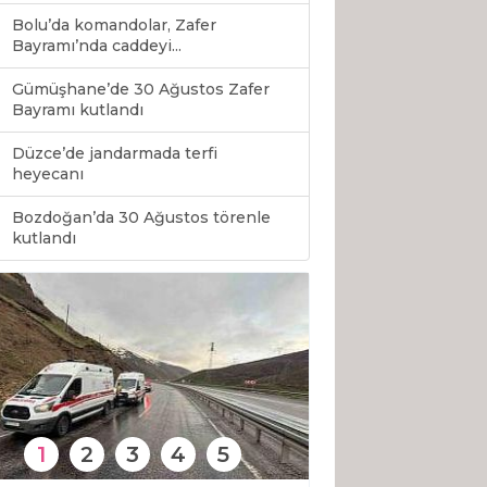
Bolu’da komandolar, Zafer
Bayramı’nda caddeyi...
Gümüşhane’de 30 Ağustos Zafer
Bayramı kutlandı
Düzce’de jandarmada terfi
heyecanı
Bozdoğan’da 30 Ağustos törenle
0
kutlandı
1
2
3
4
5