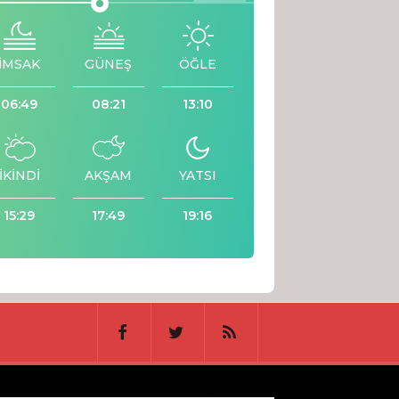
İMSAK
GÜNEŞ
ÖĞLE
06:49
08:21
13:10
İKİNDİ
AKŞAM
YATSI
15:29
17:49
19:16