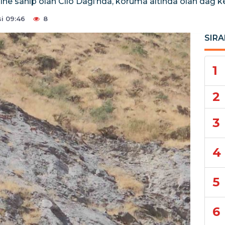
ine sahip olan Cilo Dağı’nda, koruma altında olan dağ ke
i 09:46
8
SIRA
1
2
3
4
5
6