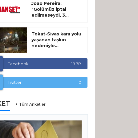
Joao Pereira:
"Golümüz iptal
edilmeseydi, 3...
Tokat-Sivas kara yolu
yaşanan taşkın
nedeniyle...
Facebook
18.7B
Twitter
0
KET
Tüm Anketler