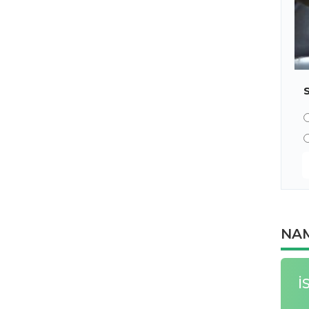
NAM
İ