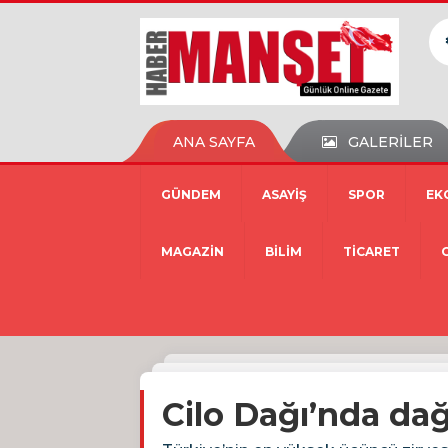
ANA SAYFA
GALERİLER
GÜNDEM
ASAYİŞ
SPOR
EK
MAGAZİN
BİLİM
TİCARET
Cilo Dağı’nda dağ