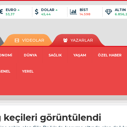
EURO
DOLAR
BİST
ALTIN
53,37
45,44
14.598
6.856,
VİDEOLAR
YAZARLAR
ONOMİ
DÜNYA
SAĞLIK
YAŞAM
ÖZEL HABER
GENEL
YEREL
 keçileri görüntülendi