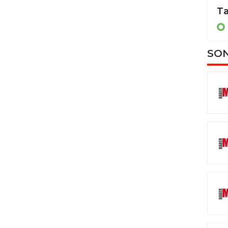
Badem çiçekleri Van Gölü kıyılarını renklendirdi
Ta
BİTLİS
SON