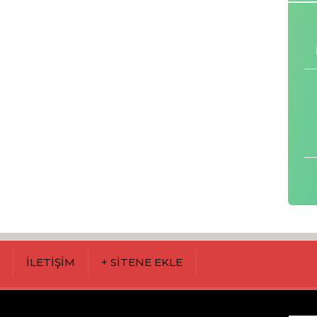
M
İLETİŞİM
+ SİTENE EKLE