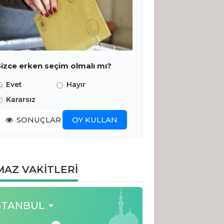
Sizce erken seçim olmalı mı?
Evet
Hayır
Kararsız
SONUÇLAR
OY KULLAN
AZ VAKİTLERİ
STANBUL