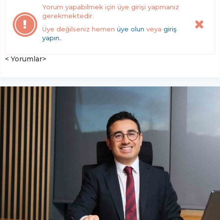
Yorum yapabilmek için üye girişi yapmanız
gerekmektedir.
Üye değilseniz hemen
üye olun
veya
giriş
yapın.
.
< Yorumlar>