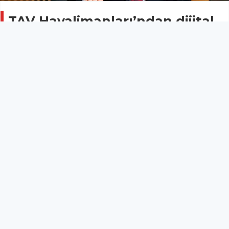
TAV Havalimanları’ndan dijital
erişilebilirlikte önemli adım
GENEL
11 Haziran 2025 - 11:10
5
TAV Havalimanları, iştiraki TAV Technologies ve
yapay zeka tabanlı erişilebilirlik çözümleri sunan yerli
girişim B’inclusive işbirliğiyle, web sitelerini özel
gereksinimli bireyler için daha erişilebilir hale getirdi.
Yeni uygulama sayesinde, görme engeli bulunan, az
gören, renk körlüğü veya disleksiye sahip kullanıcılar,
kendilerine özel erişim menüsü aracılığıyla içeriklere
daha kolay ve bağımsız bir şekilde ulaşabilecek.
TAV Havalimanları, iştiraki TAV Technologies ve
yapay zeka tabanlı erişilebilirlik çözümleri sunan yerli