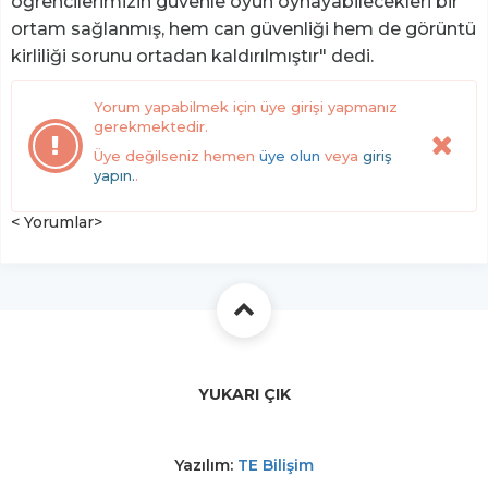
öğrencilerimizin güvenle oyun oynayabilecekleri bir
ortam sağlanmış, hem can güvenliği hem de görüntü
kirliliği sorunu ortadan kaldırılmıştır" dedi.
Yorum yapabilmek için üye girişi yapmanız
gerekmektedir.
Üye değilseniz hemen
üye olun
veya
giriş
yapın.
.
< Yorumlar>
YUKARI ÇIK
Yazılım:
TE Bilişim