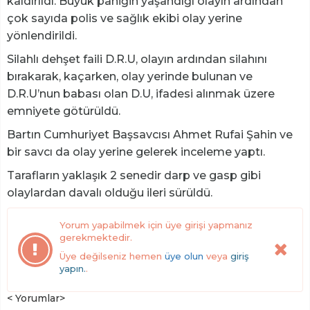
kaldırıldı. Büyük paniğin yaşandığı olayın ardından
çok sayıda polis ve sağlık ekibi olay yerine
yönlendirildi.
Silahlı dehşet faili D.R.U, olayın ardından silahını
bırakarak, kaçarken, olay yerinde bulunan ve
D.R.U’nun babası olan D.U, ifadesi alınmak üzere
emniyete götürüldü.
Bartın Cumhuriyet Başsavcısı Ahmet Rufai Şahin ve
bir savcı da olay yerine gelerek inceleme yaptı.
Tarafların yaklaşık 2 senedir darp ve gasp gibi
olaylardan davalı olduğu ileri sürüldü.
Yorum yapabilmek için üye girişi yapmanız
gerekmektedir.
Üye değilseniz hemen
üye olun
veya
giriş
yapın.
.
< Yorumlar>