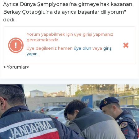
Ayrıca Dünya Şampiyonası’na girmeye hak kazanan
Berkay Çotaoğlu’na da ayrıca başarılar diliyorum"
dedi.
Yorum yapabilmek için üye girişi yapmanız
gerekmektedir.
Üye değilseniz hemen
üye olun
veya
giriş
yapın.
.
< Yorumlar>