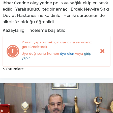
İhbar üzerine olay yerine polis ve sağlık ekipleri sevk
edildi. Yaralı sürücü, tedbir amaçlı Erdek Neyyire Sıtkı
Devlet Hastanesi’ne kaldırıldı. Her iki sürücünün de
alkolsüz olduğu öğrenildi.
Kazayla ilgili inceleme başlatıldı.
Yorum yapabilmek için üye girişi yapmanız
gerekmektedir.
Üye değilseniz hemen
üye olun
veya
giriş
yapın.
.
< Yorumlar>