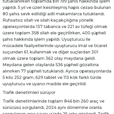
tutuklanırken toplamda bin 199 şahıs hakkında işlem
yapıldı. 5 yıl ve üzeri kesinleşmiş hapis cezası bulunan
80 şahıs sevk edildiği adli makamlarca tutuklandı.
Ruhsatsız silah ve silah kaçakçılığına yönelik
operasyonlarda 137 tabanca ve 221 av tüfeği olmak
üzere toplam 358 silah ele geçirilirken, 400 şüpheli
şahıs hakkında işlem yapıldı. Uyuşturucu ile
mücadele faaliyetlerinde uyuşturucu imal ve ticaret
suçundan 61, kullanmak ve diğer suçlardan 301
olmak üzere toplam 362 olay meydana geldi.
Meydana gelen olaylarda 536 şüpheli gözaltına
alınırken 77 şüpheli tutuklandı. Ayrıca operasyonlarda
5 kilo 252 gram, 629 tablet ve 113 kök farklı türde
uyuşturucu ve uyarıcı madde ele geçirildi.
Trafik denetimleri sürüyor
Trafik denetimlerinde toplam 846 bin 260 araç ve
sürücüsü sorgulandı, 2024 aynı dönemine oranla
sorgulanan araç sayısı yüzde 25 artış gösterdi. Trafik