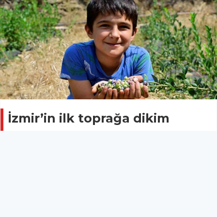
İzmir’in ilk toprağa dikim
yaban mersini hasat edildi
EKONOMİ
01 Ağustos 2025 - 12:24
10
İzmir’in Ödemiş ilçesi Bozdağ Mahallesi’nde İzmir
Tarım ve Orman İl Müdürlüğü’nün çalışmalarıyla 2021