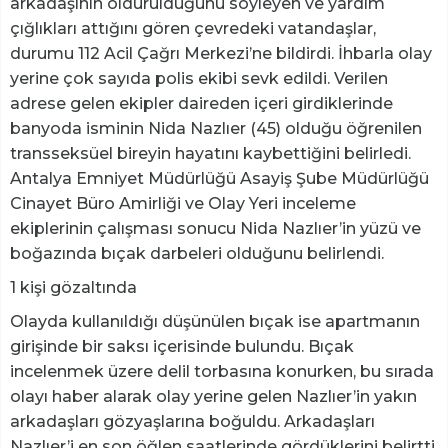
arkadaşının öldürüldüğünü söyleyen ve yardım
çığlıkları attığını gören çevredeki vatandaşlar,
durumu 112 Acil Çağrı Merkezi’ne bildirdi. İhbarla olay
yerine çok sayıda polis ekibi sevk edildi. Verilen
adrese gelen ekipler daireden içeri girdiklerinde
banyoda isminin Nida Nazlıer (45) olduğu öğrenilen
transseksüel bireyin hayatını kaybettiğini belirledi.
Antalya Emniyet Müdürlüğü Asayiş Şube Müdürlüğü
Cinayet Büro Amirliği ve Olay Yeri inceleme
ekiplerinin çalışması sonucu Nida Nazlıer’in yüzü ve
boğazında bıçak darbeleri olduğunu belirlendi.
1 kişi gözaltında
Olayda kullanıldığı düşünülen bıçak ise apartmanın
girişinde bir saksı içerisinde bulundu. Bıçak
incelenmek üzere delil torbasına konurken, bu sırada
olayı haber alarak olay yerine gelen Nazlıer’in yakın
arkadaşları gözyaşlarına boğuldu. Arkadaşları
Nazlıer’i en son öğlen saatlerinde gördüklerini belirtti.