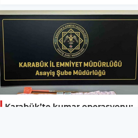
Karabük’te kumar operasyonu:
19 kişiye ceza, 2 kişiye adli işlem
ASAYİŞ
30 Nisan 2026 - 15:18
16