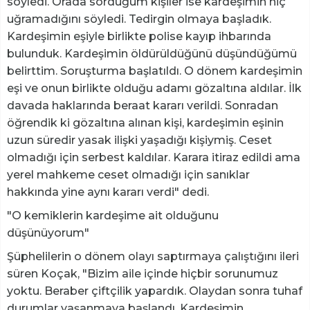
söyledi. Orada sorduğum kişiler ise kardeşimin hiç
uğramadığını söyledi. Tedirgin olmaya başladık.
Kardeşimin eşiyle birlikte polise kayıp ihbarında
bulunduk. Kardeşimin öldürüldüğünü düşündüğümü
belirttim. Soruşturma başlatıldı. O dönem kardeşimin
eşi ve onun birlikte olduğu adamı gözaltına aldılar. İlk
davada haklarında beraat kararı verildi. Sonradan
öğrendik ki gözaltına alınan kişi, kardeşimin eşinin
uzun süredir yasak ilişki yaşadığı kişiymiş. Ceset
olmadığı için serbest kaldılar. Karara itiraz edildi ama
yerel mahkeme ceset olmadığı için sanıklar
hakkında yine aynı kararı verdi" dedi.
"O kemiklerin kardeşime ait olduğunu
düşünüyorum"
Şüphelilerin o dönem olayı saptırmaya çalıştığını ileri
süren Koçak, "Bizim aile içinde hiçbir sorunumuz
yoktu. Beraber çiftçilik yapardık. Olaydan sonra tuhaf
durumlar yaşanmaya başlandı. Kardeşimin