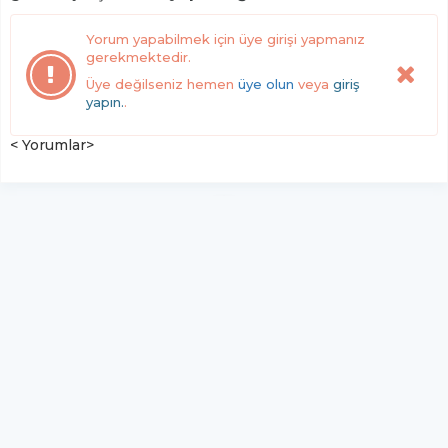
Yorum yapabilmek için üye girişi yapmanız
gerekmektedir.
Üye değilseniz hemen
üye olun
veya
giriş
yapın.
.
< Yorumlar>
YUKARI ÇIK
Yazılım:
TE Bilişim
Haber Manşet Gazetesi - Tüm hakları saklıdır.
Copyright © 2026