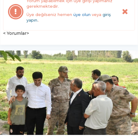
Yorum yapabilmek için üye girişi yapmanız
gerekmektedir.
Üye değilseniz hemen
üye olun
veya
giriş
yapın.
.
< Yorumlar>