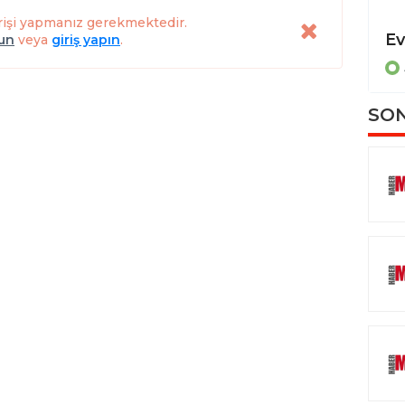
rişi yapmanız gerekmektedir.
Dereye uçan otomobilde sıkışan sürücüyü itfaiye ekipleri kurtardı
lun
veya
giriş yapın
.
ASAYİŞ
SON