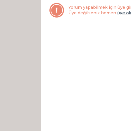
Yorum yapabilmek için üye gi
Üye değilseniz hemen
üye o