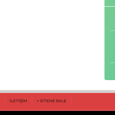
M
İLETİŞİM
+ SİTENE EKLE