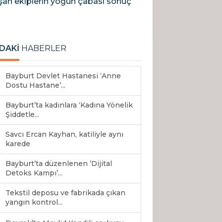
lışan ekiplerin yoğun çabası sonuç
DAKİ
HABERLER
Bayburt Devlet Hastanesi ‘Anne
Dostu Hastane’...
Bayburt’ta kadınlara ‘Kadına Yönelik
Şiddetle...
Savcı Ercan Kayhan, katiliyle aynı
karede
Bayburt’ta düzenlenen ’Dijital
Detoks Kampı’...
Tekstil deposu ve fabrikada çıkan
yangın kontrol...