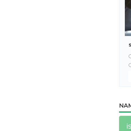
NAM
İ