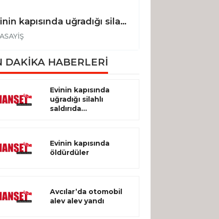
Evinin kapısında uğradığı silahlı saldırıda hayatını kaybetti
Evinin kapısınd
ASAYİŞ
ASAYİŞ
 DAKİKA HABERLERİ
Evinin kapısında
uğradığı silahlı
saldırıda...
Evinin kapısında
öldürdüler
Avcılar’da otomobil
alev alev yandı