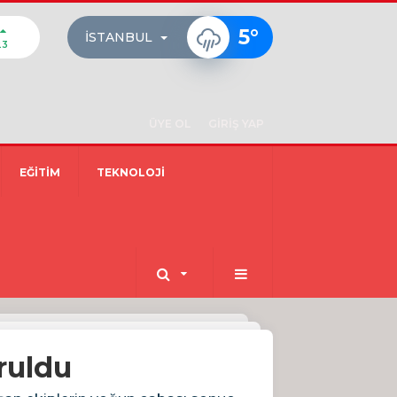
5
°
İSTANBUL
23
ÜYE OL
GİRİŞ YAP
EĞİTİM
TEKNOLOJİ
ruldu