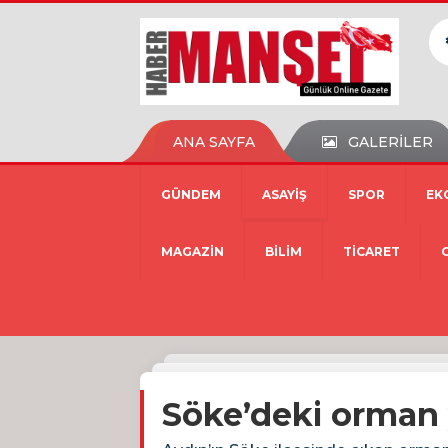
ANA SAYFA
GALERİLER
GÜNDEM
ASAYİŞ
SPOR
EK
MAGAZİN
BİLİM
TİCARET
Söke’deki orman 