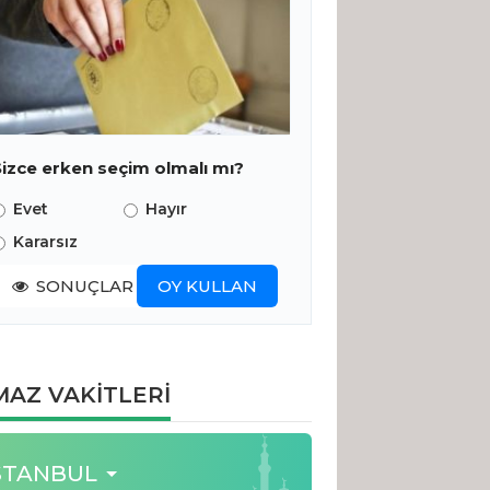
Sizce erken seçim olmalı mı?
Evet
Hayır
Kararsız
SONUÇLAR
OY KULLAN
AZ VAKİTLERİ
STANBUL