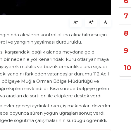
6
7
8
gınında alevlerin kontrol altına alınabilmesi için
erdi ve yangının yayılması durduruldu.
9
esi karşısındaki dağlık alanda meydana geldi.
n bir nedenle yol kenarındaki kuru otlar yanmaya
1
üyüyerek makilik ve bozuk ormanlık alana sıçradı.
i yangını fark eden vatandaşlar durumu 112 Acil
rine bölgeye Muğla Orman Bölge Müdürlüğü ve
ğı ekipleri sevk edildi. Kısa sürede bölgeye gelen
araçları da sortileri ile ekiplere destek verdi.
alevler geceyi aydınlatırken, iş makinaları dozerler
 gece boyunca süren yoğun uğraşları sonuç verdi.
lgede soğutma çalışmalarının sürdüğü öğrenildi.