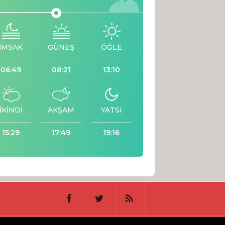
İMSAK
GÜNEŞ
ÖĞLE
06:49
08:21
13:10
İKİNDİ
AKŞAM
YATSI
15:29
17:49
19:16