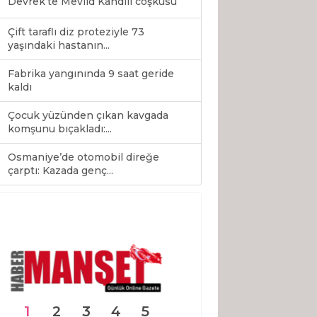
Devrek’te Mevlid Kandili coşkusu
Çift taraflı diz proteziyle 73
yaşındaki hastanın...
Fabrika yangınında 9 saat geride
kaldı
Çocuk yüzünden çıkan kavgada
komşunu bıçakladı:...
Osmaniye’de otomobil direğe
0
çarptı: Kazada genç...
1
2
3
4
5