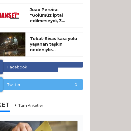
Joao Pereira:
"Golümüz iptal
edilmeseydi, 3...
Tokat-Sivas kara yolu
yaşanan taşkın
nedeniyle...
Facebook
Twitter
0
KET
Tüm Anketler