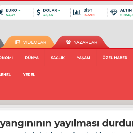
EURO
DOLAR
BİST
ALTIN
53,37
45,44
14.598
6.856,
VİDEOLAR
YAZARLAR
ONOMİ
DÜNYA
SAĞLIK
YAŞAM
ÖZEL HABER
GENEL
YEREL
yangınının yayılması durdu