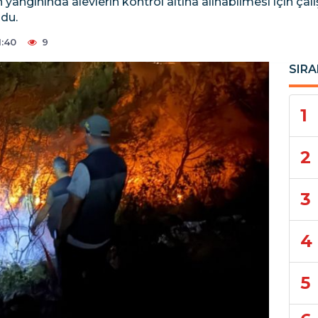
yangınında alevlerin kontrol altına alınabilmesi için ça
ldu.
1:40
9
SIRA
1
2
3
4
5