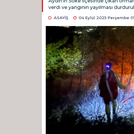
Aydın’ın Söke ilçesinde çıkan orman 
verdi ve yangının yayılması durduru
ASAYİŞ
04 Eylül 2025 Perşembe 0