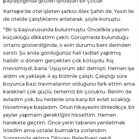
paylaştığında gözleri ışıldayan bir çocuk"
Kartepe’de otel işleten şarkıcı Alex Şahin de, Yasin ile
de otelde çalıştıklarını anlatarak, şöyle konuştu:
"Bir iş başvurusunda bulunmuştu. Öncelikle yaşının
küçüklüğü dikkatimi çekti. Görüşmede bulunduğu
ortamı gösterdiğinde, o evin durumu beni derinden
sarstı. Şu anda gördüğünüz hali tadilat yapılmış
halidir; o dönem gerçekten çok kötüydü. Kış
mevsimiydi, bana ’Üşüyorum abi’ demişti. Hemen işe
aldım ve yaklaşık 4 ay bizimle çalıştı. Çalıştığı süre
boyunca bazı travmalarının olduğunu fark ettim ama
karakteri çok güçlü, tertemiz bir çocuktu. Benim de
evladım yok; bu nedenle ona karşı bir evlat sıcaklığı
hissetmeye başladım. Onun hikayesini dinledikçe, bir
şeyler yapmam gerektiğini hissettim. Hemen
harekete geçtim. Önce yerin tabanını yeniletmek
istedim ama ustalar bulmakta zorlandım.
Sonrasında aklıma Dilovası Belediyesi geldi.