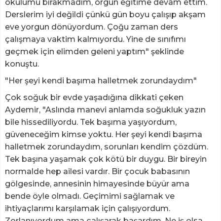
okulumu bırakmadım, örgün eğitime devam ettim.
Derslerim iyi değildi çünkü gün boyu çalışıp akşam
eve yorgun dönüyordum. Çoğu zaman ders
çalışmaya vaktim kalmıyordu. Yine de sınıfımı
geçmek için elimden geleni yaptım" şeklinde
konuştu.
"Her şeyi kendi başıma halletmek zorundaydım"
Çok soğuk bir evde yaşadığına dikkati çeken
Aydemir, "Aslında manevi anlamda soğukluk yazın
bile hissediliyordu. Tek başıma yaşıyordum,
güveneceğim kimse yoktu. Her şeyi kendi başıma
halletmek zorundaydım, sorunları kendim çözdüm.
Tek başına yaşamak çok kötü bir duygu. Bir bireyin
normalde hep ailesi vardır. Bir çocuk babasının
gölgesinde, annesinin himayesinde büyür ama
bende öyle olmadı. Geçimimi sağlamak ve
ihtiyaçlarımı karşılamak için çalışıyordum.
Zorlanıyordum ama çalışarak başardım. Ne iş olsa