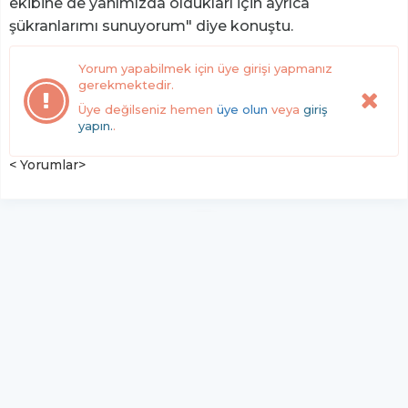
ekibine de yanımızda oldukları için ayrıca
şükranlarımı sunuyorum" diye konuştu.
Yorum yapabilmek için üye girişi yapmanız
gerekmektedir.
Üye değilseniz hemen
üye olun
veya
giriş
yapın.
.
< Yorumlar>
YUKARI ÇIK
Yazılım:
TE Bilişim
Haber Manşet Gazetesi - Tüm hakları saklıdır.