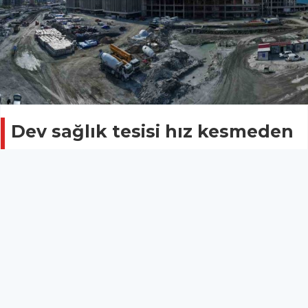
Dev sağlık tesisi hız kesmeden
devam ediyor
SAĞLIK
01 Mayıs 2026 - 09:42
19
Rize’nin dev projelerinden biri olan Rize Şehir
Hastanesi inşaatında kaba inşaat büyük ölçüde
tamamlanırken, ince işçilik ve teknik imalatlar yoğun
şekilde devam ediyor.