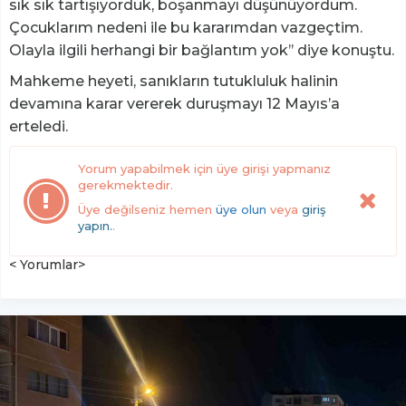
sık sık tartışıyorduk, boşanmayı düşünüyordum.
Çocuklarım nedeni ile bu kararımdan vazgeçtim.
Olayla ilgili herhangi bir bağlantım yok’’ diye konuştu.
Mahkeme heyeti, sanıkların tutukluluk halinin
devamına karar vererek duruşmayı 12 Mayıs’a
erteledi.
Yorum yapabilmek için üye girişi yapmanız
gerekmektedir.
Üye değilseniz hemen
üye olun
veya
giriş
yapın.
.
< Yorumlar>