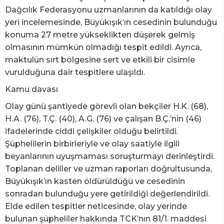
Dağcılık Federasyonu uzmanlarının da katıldığı olay
yeri incelemesinde, Büyükışık’ın cesedinin bulunduğu
konuma 27 metre yükseklikten düşerek gelmiş
olmasının mümkün olmadığı tespit edildi. Ayrıca,
maktulün sırt bölgesine sert ve etkili bir cisimle
vurulduğuna dair tespitlere ulaşıldı.
Kamu davası
Olay günü şantiyede görevli olan bekçiler H.K. (68),
H.A. (76), T.Ç. (40), A.G. (76) ve çalışan B.Ç.’nin (46)
ifadelerinde ciddi çelişkiler olduğu belirtildi.
Şüphelilerin birbirleriyle ve olay saatiyle ilgili
beyanlarının uyuşmaması soruşturmayı derinleştirdi.
Toplanan deliller ve uzman raporları doğrultusunda,
Büyükışık’ın kasten öldürüldüğü ve cesedinin
sonradan bulunduğu yere getirildiği değerlendirildi.
Elde edilen tespitler neticesinde, olay yerinde
bulunan şüpheliler hakkında TCK’nın 81/1. maddesi