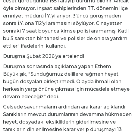
ceset gördüğünde 155’i arayıp durumu bildirir. Ancak
öyle olmuyor. İnşaat sahiplerinden T.T. dönemin ilçe
emniyet müdürü İ.Y.’yi arıyor. 3’üncü görüşmeden
sonra İ.Y. ona 112’yi aramasını söylüyor. Cinayetten
sonraki 7 saat boyunca kimse polisi aramamış. Katil
bu 5 sanıktan bir tanesi ve polisler de onlara yardım
ettiler" ifadelerini kullandı.
Duruşma Şubat 2026’ya ertelendi
Duruşma sonrasında açıklama yapan Ethem
Büyükışık, "Sunduğumuz delillere rağmen heyet
bugün dosyaları birleştirmedi. Olayda ihmali olan
herkesin yargı önüne çıkması için mücadele etmeye
devam edeceğiz" dedi.
Celsede savunmaların ardından ara karar açıklandı.
Sanıkların mevcut durumlarının devamına hükmeden
heyet, dosyadaki eksikliklerin giderilmesine ve
tanıkların dinlenilmesine karar verip duruşmayı 13