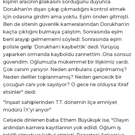
kişinin aracının plakasını sorduğunu duyunca
Dorukhan’ın dışarı çıkıp çıkmadığını kontrol etmek
için odasına girdim ama yoktu. Eşim önden gitmişti.
Ben de sitenin güvenlik kameralarından Dorukhan’ın
kaçta çıktığını bulmaya çalıştım. Sonrasında eşim
beni arayıp gelmememi söyledi. Sonrasında eşim
polisle gelip ‘Dorukhan’ı kaybettik’ dedi. Yürüyüş
yaparken ormanda kayboldu zannettim. Ona sonsuz
güvendim. Oğlumuzla mükemmel bir ilişkimiz vardı.
Çok canım yanıyor. Neden ambulans çağrılmamış?
Neden deliller toplanmamış? Neden gencecik bir
çocuğun canı yok sayılıyor? O gece ne olduysa itiraf
etsinler" dedi.
"İnşaat sahiplerinden T.T. dönemin ilçe emniyet
müdürü İ.Y.’yi arıyor"
Celsede dinlenen baba Ethem Büyükışık ise, "Olayın
ardından kamera kayıtlarının yok edildi. Oğlum iş