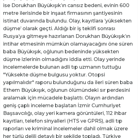
ise Dorukhan Büyükışık’ın cansız bedeni, evinin 600
metre ilerisinde bir inşaat firmasının şantiyesinin
istinat duvarında bulundu. Olay, kayıtlara ’yüksekten
düşme’ olarak geçti. Aldığı bir iş teklifi sonrası
Rusya’ya gitmeye hazırlanan Dorukhan Büyükışık’ın
intihar etmesinin mümkün olamayacağını öne süren
baba Büyükışık, oğlunun bedeninde yüksekten
düşme izlerinin olmadığını iddia etti. Olay yerinde
incelemelerde bulunan adli tıp uzmanın tuttuğu
"Yüksekte düşme bulgusu yoktur. Otopsi
yapılmalıdır" raporu bulunduğunu da ileri süren baba
Ethem Büyükışık, oğlunun ölümündeki sır perdesini
aralamak için mücadele başlattı. Olayın ardından
geniş çaplı inceleme başlatan İzmir Cumhuriyet
Başsavcılığı, olay yeri kamera görüntüleri, 112 ihbar
kayıtları, telefon sinyalleri (HTS ve GPRS), adli tıp
raporları ve kriminal incelemeler dahil olmak üzere
her türlü delili detaylı bir şekilde topladı. Türkiye