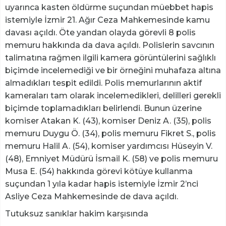
uyarınca kasten öldürme suçundan müebbet hapis
istemiyle İzmir 21. Ağır Ceza Mahkemesinde kamu
davası açıldı. Öte yandan olayda görevli 8 polis
memuru hakkında da dava açıldı. Polislerin savcının
talimatına rağmen ilgili kamera görüntülerini sağlıklı
biçimde incelemediği ve bir örneğini muhafaza altına
almadıkları tespit edildi. Polis memurlarının aktif
kameraları tam olarak incelemedikleri, delilleri gerekli
biçimde toplamadıkları belirlendi. Bunun üzerine
komiser Atakan K. (43), komiser Deniz A. (35), polis
memuru Duygu Ö. (34), polis memuru Fikret S., polis
memuru Halil A. (54), komiser yardımcısı Hüseyin V.
(48), Emniyet Müdürü İsmail K. (58) ve polis memuru
Musa E. (54) hakkında görevi kötüye kullanma
suçundan 1 yıla kadar hapis istemiyle İzmir 2’nci
Asliye Ceza Mahkemesinde de dava açıldı.
Tutuksuz sanıklar hakim karşısında