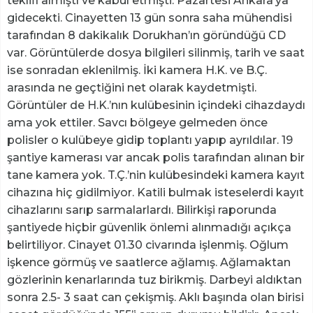
teklifi almıştı ve kabul etmişti. Pazartesi Ankara’ya
gidecekti. Cinayetten 13 gün sonra saha mühendisi
tarafından 8 dakikalık Dorukhan’ın göründüğü CD
var. Görüntülerde dosya bilgileri silinmiş, tarih ve saat
ise sonradan eklenilmiş. İki kamera H.K. ve B.Ç.
arasında ne geçtiğini net olarak kaydetmişti.
Görüntüler de H.K.’nın kulübesinin içindeki cihazdaydı
ama yok ettiler. Savcı bölgeye gelmeden önce
polisler o kulübeye gidip toplantı yapıp ayrıldılar. 19
şantiye kamerası var ancak polis tarafından alınan bir
tane kamera yok. T.Ç.’nin kulübesindeki kamera kayıt
cihazına hiç gidilmiyor. Katili bulmak isteselerdi kayıt
cihazlarını sarıp sarmalarlardı. Bilirkişi raporunda
şantiyede hiçbir güvenlik önlemi alınmadığı açıkça
belirtiliyor. Cinayet 01.30 civarında işlenmiş. Oğlum
işkence görmüş ve saatlerce ağlamış. Ağlamaktan
gözlerinin kenarlarında tuz birikmiş. Darbeyi aldıktan
sonra 2.5- 3 saat can çekişmiş. Aklı başında olan birisi