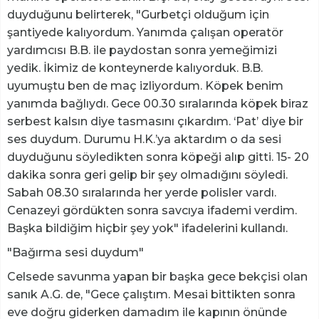
duyduğunu belirterek, "Gurbetçi olduğum için
şantiyede kalıyordum. Yanımda çalışan operatör
yardımcısı B.B. ile paydostan sonra yemeğimizi
yedik. İkimiz de konteynerde kalıyorduk. B.B.
uyumuştu ben de maç izliyordum. Köpek benim
yanımda bağlıydı. Gece 00.30 sıralarında köpek biraz
serbest kalsın diye tasmasını çıkardım. ‘Pat’ diye bir
ses duydum. Durumu H.K.’ya aktardım o da sesi
duyduğunu söyledikten sonra köpeği alıp gitti. 15- 20
dakika sonra geri gelip bir şey olmadığını söyledi.
Sabah 08.30 sıralarında her yerde polisler vardı.
Cenazeyi gördükten sonra savcıya ifademi verdim.
Başka bildiğim hiçbir şey yok" ifadelerini kullandı.
"Bağırma sesi duydum"
Celsede savunma yapan bir başka gece bekçisi olan
sanık A.G. de, "Gece çalıştım. Mesai bittikten sonra
eve doğru giderken damadım ile kapının önünde