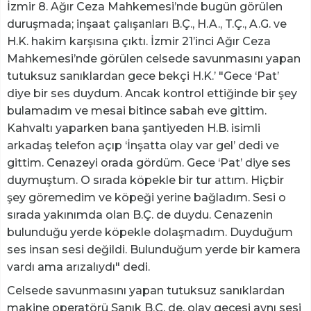
İzmir 8. Ağır Ceza Mahkemesi’nde bugün görülen
duruşmada; inşaat çalışanları B.Ç., H.A., T.Ç., A.G. ve
H.K. hakim karşısına çıktı. İzmir 21’inci Ağır Ceza
Mahkemesi’nde görülen celsede savunmasını yapan
tutuksuz sanıklardan gece bekçi H.K.’ "Gece ‘Pat’
diye bir ses duydum. Ancak kontrol ettiğinde bir şey
bulamadım ve mesai bitince sabah eve gittim.
Kahvaltı yaparken bana şantiyeden H.B. isimli
arkadaş telefon açıp ‘İnşatta olay var gel’ dedi ve
gittim. Cenazeyi orada gördüm. Gece ‘Pat’ diye ses
duymuştum. O sırada köpekle bir tur attım. Hiçbir
şey göremedim ve köpeği yerine bağladım. Sesi o
sırada yakınımda olan B.Ç. de duydu. Cenazenin
bulunduğu yerde köpekle dolaşmadım. Duyduğum
ses insan sesi değildi. Bulunduğum yerde bir kamera
vardı ama arızalıydı" dedi.
Celsede savunmasını yapan tutuksuz sanıklardan
makine operatörü Sanık B.Ç. de, olay gecesi aynı sesi