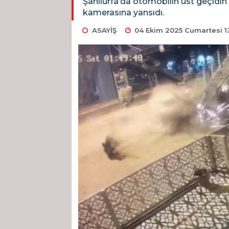
Şanlıurfa’da otomobilin üst geçidi
kamerasına yansıdı.
ASAYİŞ
04 Ekim 2025 Cumartesi 1