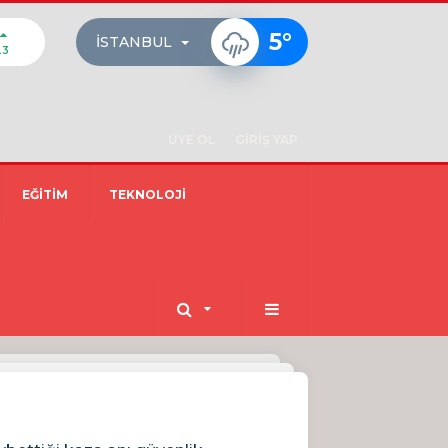
5
°
İSTANBUL
23
ÜYE OL
GİRİŞ YAP
EĞİTİM
TEKNOLOJİ