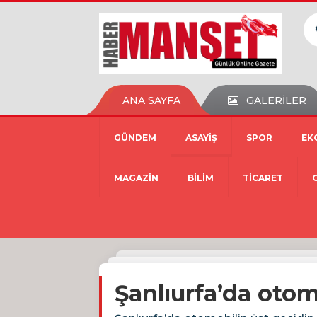
ANA SAYFA
GALERİLER
GÜNDEM
ASAYİŞ
SPOR
EK
MAGAZİN
BİLİM
TİCARET
Şanlıurfa’da otomo