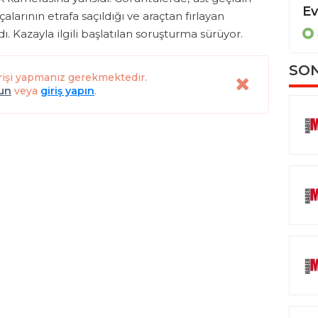
Dereye uçan otomobilde sıkışan sürücüyü itfaiye ekipleri kurtardı
arının etrafa saçıldığı ve araçtan fırlayan
ASAYİŞ
. Kazayla ilgili başlatılan soruşturma sürüyor.
SON
rişi yapmanız gerekmektedir.
lun
veya
giriş yapın
.