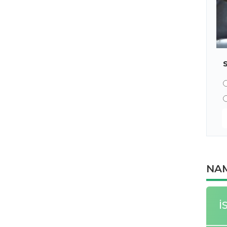
NAM
İ