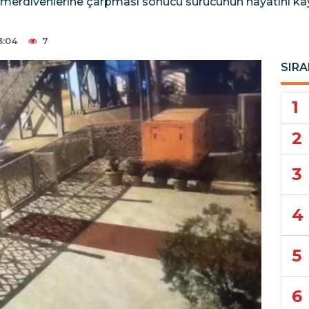
n merdivenlerine çarpması sonucu sürücünün hayatını kay
3:04
7
SIRA
1
2
3
4
5
6