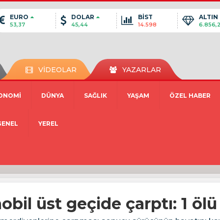
EURO
DOLAR
BİST
ALTIN
53,37
45,44
14.598
6.856,
VİDEOLAR
YAZARLAR
ONOMİ
DÜNYA
SAĞLIK
YAŞAM
ÖZEL HABER
GENEL
YEREL
bil üst geçide çarptı: 1 ölü