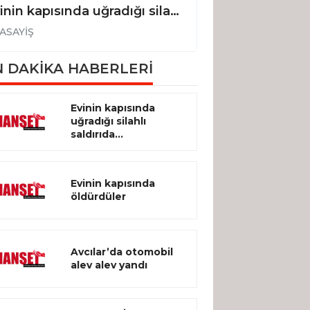
Evinin kapısında uğradığı silahlı saldırıda hayatını kaybetti
Evinin kapısınd
ASAYİŞ
ASAYİŞ
 DAKİKA HABERLERİ
Evinin kapısında
uğradığı silahlı
saldırıda...
Evinin kapısında
öldürdüler
Avcılar’da otomobil
alev alev yandı