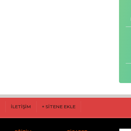
M
İLETİŞİM
+ SİTENE EKLE