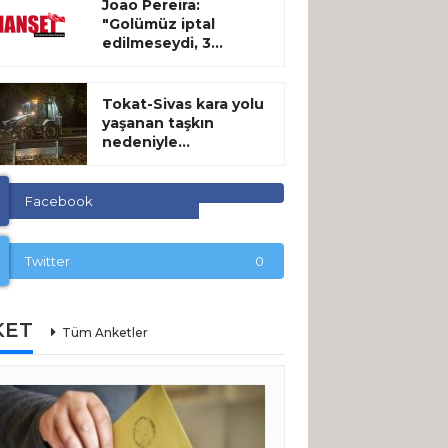
Joao Pereira:
"Golümüz iptal
edilmeseydi, 3...
Tokat-Sivas kara yolu
yaşanan taşkın
nedeniyle...
Facebook
Twitter
0
KET
Tüm Anketler