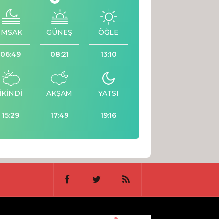
İMSAK
GÜNEŞ
ÖĞLE
06:49
08:21
13:10
İKİNDİ
AKŞAM
YATSI
15:29
17:49
19:16