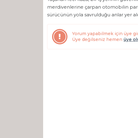
merdivenlerine çarpan otomobilin parçal
sürücünün yola savrulduğu anlar yer aldı
Yorum yapabilmek için üye gi
Üye değilseniz hemen
üye o