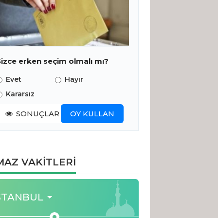
Sizce erken seçim olmalı mı?
Evet
Hayır
Kararsız
SONUÇLAR
OY KULLAN
AZ VAKİTLERİ
STANBUL