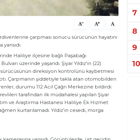
7
8
erdivenlerine çarpması sonucu sürücünün hayatını
 yansıdı.
9
rinde Haliliye ilçesine bağlı Paşabağı
1
lvarı üzerinde yaşandı. Şiyar Yıldız’ın (22)
l, sürücüsünün direksiyon kontrolünü kaybetmesi
ptı. Çarpmanın şiddetiyle takla atan otomobilden
örenler, durumu 112 Acil Çağrı Merkezine bildirdi.
evlileri tarafından ilk müdahalesi yapılan Şiyar
ğitim ve Araştırma Hastanesi Haliliye Ek Hizmet
ağmen kurtarılamadı. Yıldız’ın cesedi, morga
ik kamerasına yansıdı. Görüntülerde, üst geçidin