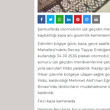
Şanlıurfa’da otomobilin üst geçidin m
kaybettiği kaza anı güvenlik kamerasına
Edinilen bilgiye göre, kaza, gece saatle
Mahallesi’ndeki Recep Tayyip Erdoğan Bu
kullandığı 34 JR 2536 plakalı otomobi
sonucu üst geçidin merdivenlerine çar
yola savrulan Yıldız yaralandı. Kazayı g
İhbar üzerine bölgeye ulaşan sağlık gör
Yıldız, kaldırıldığı Mehmet Akif İnan E
Binası’nda, doktorların müdahalesine r
kaldırıldı.
Feci kaza kamerada
Yaşanan feci kaza, bir iş yerinin güvenl