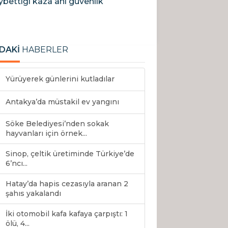
bettiği kaza anı güvenlik
DAKİ
HABERLER
Yürüyerek günlerini kutladılar
Antakya’da müstakil ev yangını
Söke Belediyesi’nden sokak
hayvanları için örnek...
Sinop, çeltik üretiminde Türkiye’de
6’ncı...
Hatay’da hapis cezasıyla aranan 2
şahıs yakalandı
İki otomobil kafa kafaya çarpıştı: 1
ölü, 4...