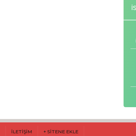
İ
M
İLETİŞİM
+ SİTENE EKLE