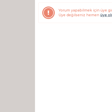
Yorum yapabilmek için üye gi
Üye değilseniz hemen
üye o