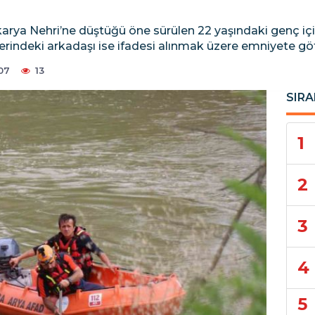
arya Nehri’ne düştüğü öne sürülen 22 yaşındaki genç içi
yerindeki arkadaşı ise ifadesi alınmak üzere emniyete gö
07
13
SIRA
1
2
3
4
5