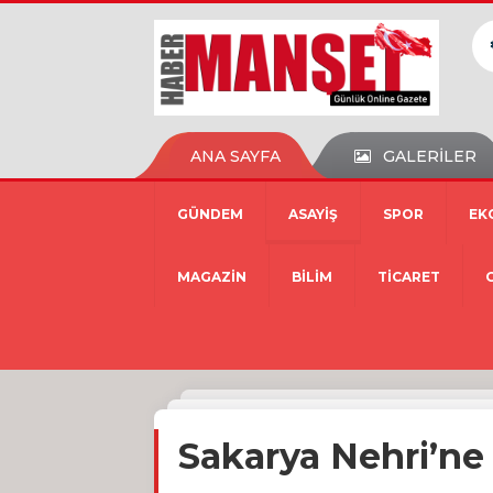
ANA SAYFA
GALERİLER
GÜNDEM
ASAYİŞ
SPOR
EK
MAGAZİN
BİLİM
TİCARET
Sakarya Nehri’ne