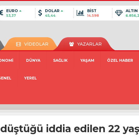
EURO
DOLAR
BİST
ALTIN
53,37
45,44
14.598
6.856,
VİDEOLAR
YAZARLAR
ONOMİ
DÜNYA
SAĞLIK
YAŞAM
ÖZEL HABER
GENEL
YEREL
 düştüğü iddia edilen 22 ya