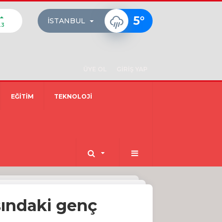
5
°
İSTANBUL
23
ÜYE OL
GİRİŞ YAP
EĞİTİM
TEKNOLOJİ
şındaki genç