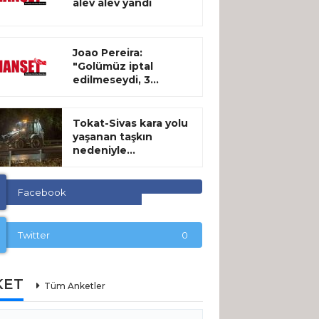
alev alev yandı
Joao Pereira:
"Golümüz iptal
edilmeseydi, 3...
Tokat-Sivas kara yolu
yaşanan taşkın
nedeniyle...
Facebook
Twitter
0
KET
Tüm Anketler