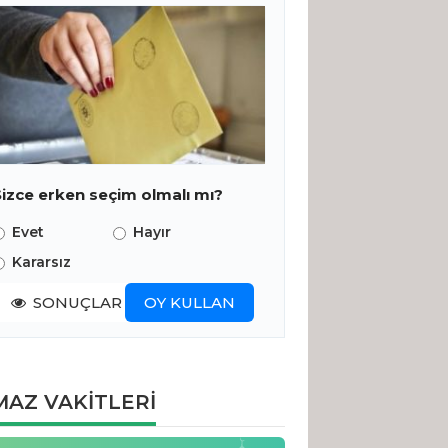
Sizce erken seçim olmalı mı?
Evet
Hayır
Kararsız
SONUÇLAR
OY KULLAN
AZ VAKİTLERİ