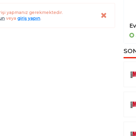
rişi yapmanız gerekmektedir.
lun
veya
giriş yapın
.
Dereye uçan otomobilde sıkışan sürücüyü itfaiye ekipleri kurtardı
ASAYİŞ
SON