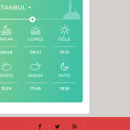
STANBUL
İMSAK
GÜNEŞ
ÖĞLE
06:49
08:21
13:10
İKİNDİ
AKŞAM
YATSI
15:29
17:49
19:16