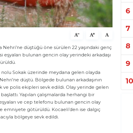
6
7
8
ya Nehri’ne düştüğü öne sürülen 22 yaşındaki genç
si eşyaları bulunan gencin olay yerindeki arkadaşı
9
ürüldü.
425 nolu Sokak üzerinde meydana gelen olayda
1
ya Nehri’ne düştü. Bölgede bulunan arkadaşının
 ve polis ekipleri sevk edildi. Olay yerinde gelen
başlattı. Yapılan çalışmalarda herhangi bir
şyaları ve cep telefonu bulunan gencin olay
re emniyete götürüldü. Kocaeli’den ise dalgıç
acıyla bölgeye sevk edildi.