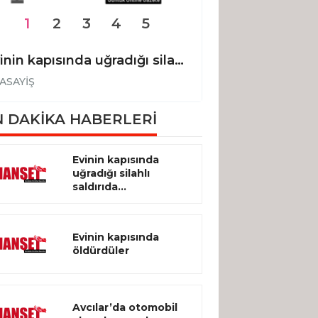
1
2
3
4
5
Evinin kapısında uğradığı silahlı saldırıda hayatını kaybetti
Evinin kapısınd
ASAYİŞ
ASAYİŞ
 DAKİKA HABERLERİ
Evinin kapısında
uğradığı silahlı
saldırıda...
Evinin kapısında
öldürdüler
Avcılar’da otomobil