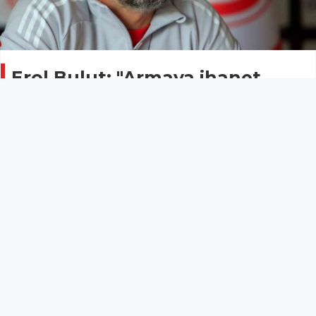
Erol Bulut: "Armaya ihanet
edenin yeri yoktur"
SPOR
05 Kasım 2025 - 17:28
7
Antalyaspor Teknik Direktörü Erol Bulut, Eyüpspor
maçından sonra takımdan bilgi sızmasıyla ilgili
yaptığı açıklamalarıyla ilgili olarak, "Kulübümüzün
itibarını zedeleyen, takımımıza zarar veren hiç
kimseyle aynı ortamda bulunmam. Bu takımda
dürüst, emek veren, yüreğini ortaya koyan herkesin
yeri vardır ancak bu armaya ihanet edenin yeri