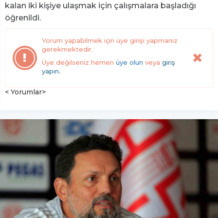
kalan iki kişiye ulaşmak için çalışmalara başladığı
öğrenildi.
Yorum yapabilmek için üye girişi yapmanız
gerekmektedir.
Üye değilseniz hemen
üye olun
veya
giriş
yapın.
.
< Yorumlar>