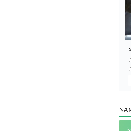
NAM
İ