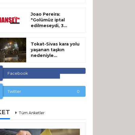
Joao Pereira:
"Golümüz iptal
edilmeseydi, 3...
Tokat-Sivas kara yolu
yaşanan taşkın
nedeniyle...
Facebook
Twitter
0
KET
Tüm Anketler