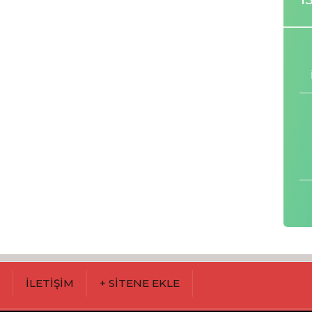
M
İLETİŞİM
+ SİTENE EKLE