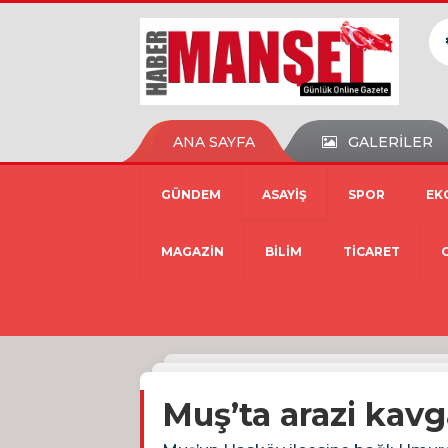
ANA SAYFA
GALERİLER
GÜNDEM
ASAYİŞ
SPOR
EK
MAGAZİN
BİLİM
TİCARET
Muş’ta arazi kavga