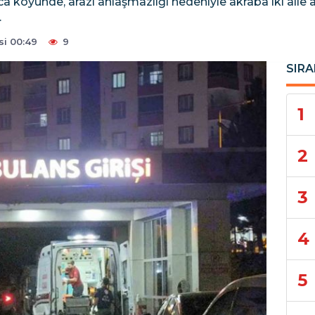
 köyünde, arazi anlaşmazlığı nedeniyle akraba iki aile a
.
i 00:49
9
SIRA
1
2
3
4
5