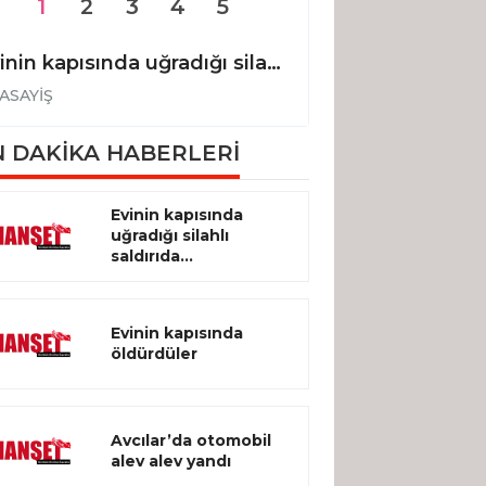
1
2
3
4
5
Evinin kapısında uğradığı silahlı saldırıda hayatını kaybetti
Evinin kapısınd
ASAYİŞ
ASAYİŞ
 DAKİKA HABERLERİ
Evinin kapısında
uğradığı silahlı
saldırıda...
Evinin kapısında
öldürdüler
Avcılar’da otomobil
alev alev yandı