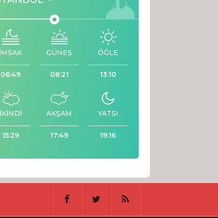
İMSAK
GÜNEŞ
ÖĞLE
06:49
08:21
13:10
İKİNDİ
AKŞAM
YATSI
15:29
17:49
19:16