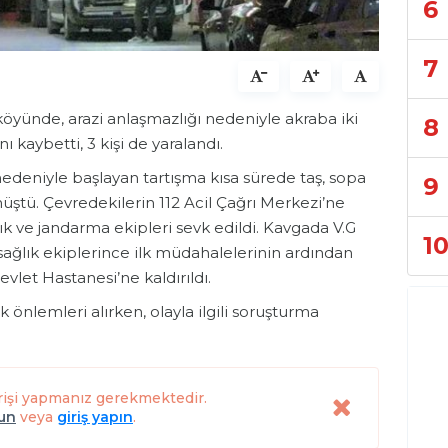
6
7
öyünde, arazi anlaşmazlığı nedeniyle akraba iki
8
ı kaybetti, 3 kişi de yaralandı.
 nedeniyle başlayan tartışma kısa sürede taş, sopa
9
nüştü. Çevredekilerin 112 Acil Çağrı Merkezi’ne
ık ve jandarma ekipleri sevk edildi. Kavgada V.G
1
sağlık ekiplerince ilk müdahalelerinin ardından
vlet Hastanesi’ne kaldırıldı.
önlemleri alırken, olayla ilgili soruşturma
rişi yapmanız gerekmektedir.
lun
veya
giriş yapın
.