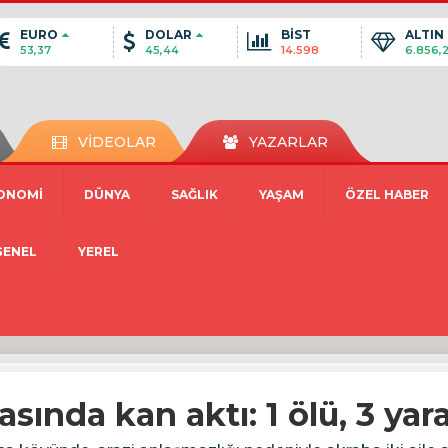
EURO
DOLAR
BİST
ALTIN
53,37
45,44
14.598
6.856,
VİDEOLAR
YAZARLAR
ONOMİ
DÜNYA
SAĞLIK
YAŞAM
ÖZEL HABER
GENEL
YEREL
sında kan aktı: 1 ölü, 3 yara