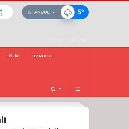
5
°
İSTANBUL
23
ÜYE OL
GİRİŞ YAP
EĞİTİM
TEKNOLOJİ
lı