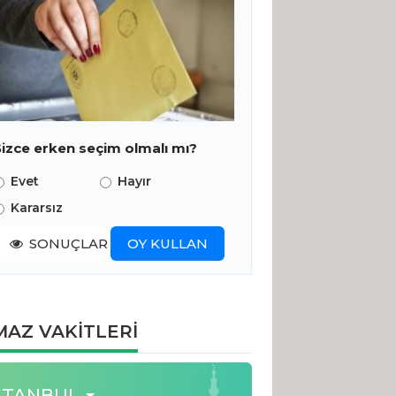
Sizce erken seçim olmalı mı?
Evet
Hayır
Kararsız
SONUÇLAR
OY KULLAN
AZ VAKİTLERİ
STANBUL