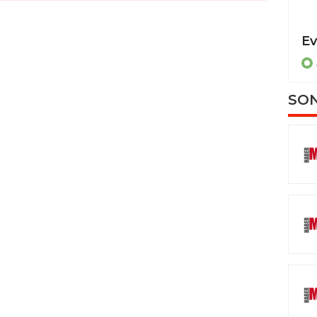
Dereye uçan otomobilde sıkışan sürücüyü itfaiye ekipleri kurtardı
ASAYİŞ
SON