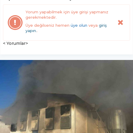
Yorum yapabilmek için üye girişi yapmanız
gerekmektedir.
Üye değilseniz hemen
üye olun
veya
giriş
yapın.
.
< Yorumlar>