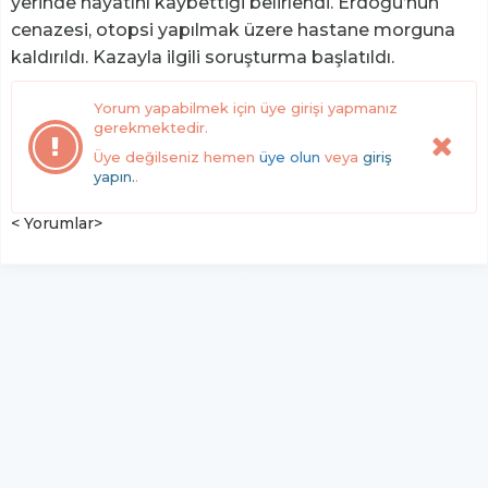
yerinde hayatını kaybettiği belirlendi. Erdoğu’nun
cenazesi, otopsi yapılmak üzere hastane morguna
kaldırıldı. Kazayla ilgili soruşturma başlatıldı.
Yorum yapabilmek için üye girişi yapmanız
gerekmektedir.
Üye değilseniz hemen
üye olun
veya
giriş
yapın.
.
< Yorumlar>
YUKARI ÇIK
Yazılım:
TE Bilişim