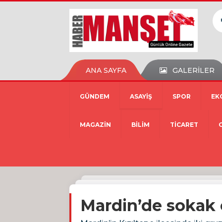
ANA SAYFA
GALERİLER
GÜNDEM
ASAYİŞ
SPOR
EK
MAGAZİN
BİLİM
TİCARET
Mardin’de sokak o