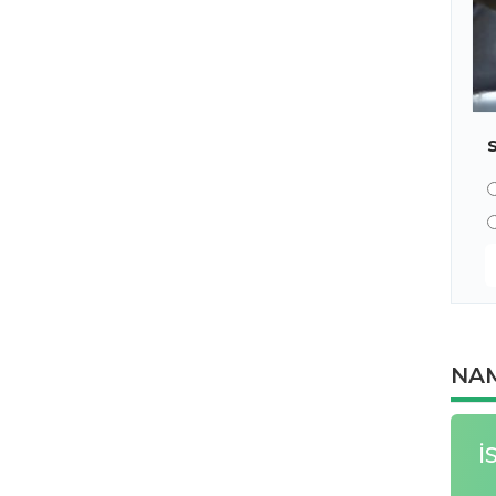
NAM
İ