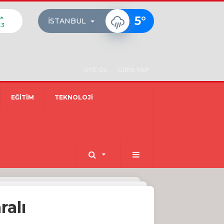
5
°
İSTANBUL
23
ÜYE OL
GİRİŞ YAP
EĞİTİM
TEKNOLOJİ
ralı