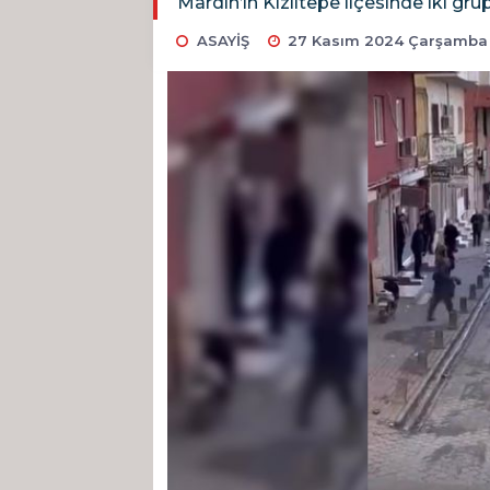
Mardin’in Kızıltepe ilçesinde iki gru
ASAYİŞ
27 Kasım 2024 Çarşamba 