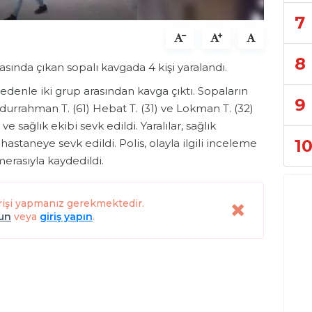
7
8
rasında çıkan sopalı kavgada 4 kişi yaralandı.
enle iki grup arasından kavga çıktı. Sopaların
9
bdurrahman T. (61) Hebat T. (31) ve Lokman T. (32)
ve sağlık ekibi sevk edildi. Yaralılar, sağlık
1
astaneye sevk edildi. Polis, olayla ilgili inceleme
merasıyla kaydedildi.
rişi yapmanız gerekmektedir.
lun
veya
giriş yapın
.