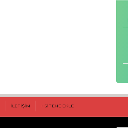
M
İLETİŞİM
+ SİTENE EKLE