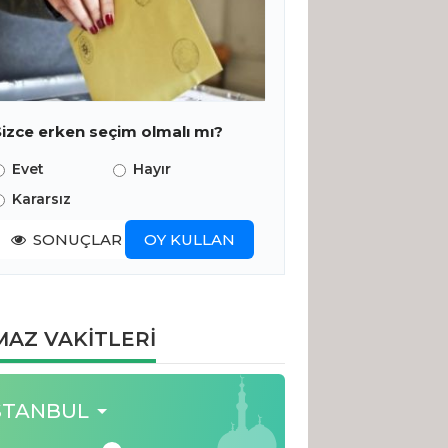
Sizce erken seçim olmalı mı?
Evet
Hayır
Kararsız
SONUÇLAR
OY KULLAN
AZ VAKİTLERİ
STANBUL