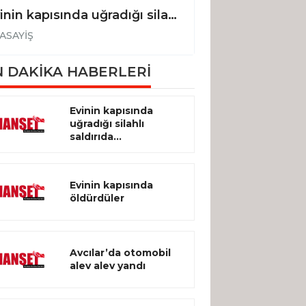
Evinin kapısında uğradığı silahlı saldırıda hayatını kaybetti
Evinin kapısınd
ASAYİŞ
ASAYİŞ
 DAKİKA HABERLERİ
Evinin kapısında
uğradığı silahlı
saldırıda...
Evinin kapısında
öldürdüler
Avcılar’da otomobil
alev alev yandı