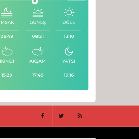
İMSAK
GÜNEŞ
ÖĞLE
06:49
08:21
13:10
İKİNDİ
AKŞAM
YATSI
15:29
17:49
19:16