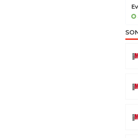
Dereye uçan otomobilde sıkışan sürücüyü itfaiye ekipleri kurtardı
ASAYİŞ
SON