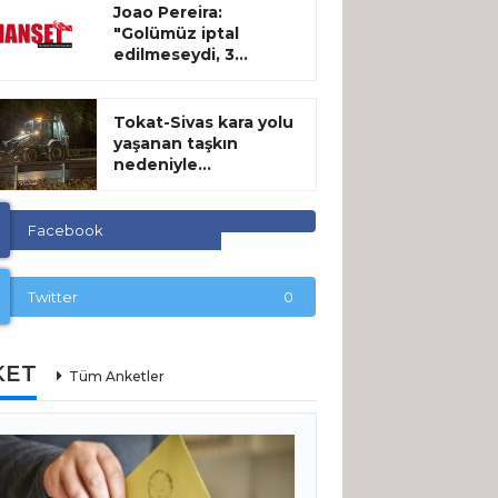
Joao Pereira:
"Golümüz iptal
edilmeseydi, 3...
Tokat-Sivas kara yolu
yaşanan taşkın
nedeniyle...
Facebook
Twitter
0
KET
Tüm Anketler