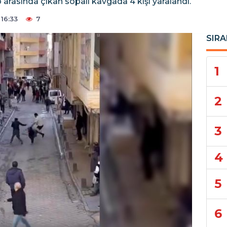
p arasında çıkan sopalı kavgada 4 kişi yaralandı.
16:33
7
SIRA
1
2
3
4
5
6