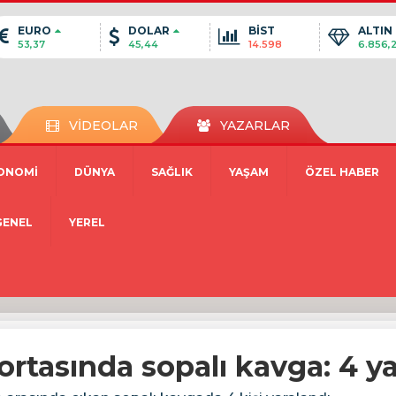
EURO
DOLAR
BİST
ALTIN
53,37
45,44
14.598
6.856,
VİDEOLAR
YAZARLAR
ONOMİ
DÜNYA
SAĞLIK
YAŞAM
ÖZEL HABER
GENEL
YEREL
rtasında sopalı kavga: 4 ya