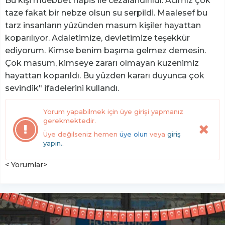
Bu kişi müebbet hapis ile cezalandırıldı. Acımız çok
taze fakat bir nebze olsun su serpildi. Maalesef bu
tarz insanların yüzünden masum kişiler hayattan
koparılıyor. Adaletimize, devletimize teşekkür
ediyorum. Kimse benim başıma gelmez demesin.
Çok masum, kimseye zararı olmayan kuzenimiz
hayattan koparıldı. Bu yüzden kararı duyunca çok
sevindik" ifadelerini kullandı.
Yorum yapabilmek için üye girişi yapmanız
gerekmektedir.
Üye değilseniz hemen
üye olun
veya
giriş
yapın.
.
< Yorumlar>