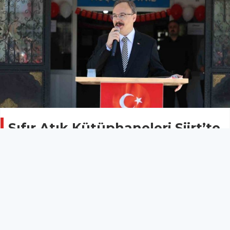
Sıfır Atık Kütüphaneleri Siirt’te
hizmete açıldı
SİİRT
30 Nisan 2026 - 16:29
12
Siirt’te "Sıfır Atık" Projesi kapsamında kurulan geri
dönüşüm temalı kütüphaneler düzenlenen törenle