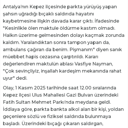
Antalya’nın Kepez ilçesinde parkta yürüyüş yapan
şahsın uğradığı bıçaklı saldırıda hayatını
kaybetmesine ilişkin davada karar çıktı. İfadesinde
"Kesinlikle ölen maktule öldürme kastım olmadı.
Halkın üzerime gelmesinden dolayı kaçmak zorunda
kaldım. Yaralandıktan sonra tampon yapan da,
ambulans çağıran da benim. Pişmanım" diyen sanık
müebbet hapis cezasına çarptırıldı. Kararı
değerlendiren maktulün ablası Vasfiye Nayman,
"Çok sevinçliyiz, inşallah kardeşim mekanında rahat
uyur" dedi.
Olay, 1 Kasım 2025 tarihinde saat 12.00 sıralarında
Kepez ilçesi Ulus Mahallesi Gazi Bulvarı üzerindeki
Fatih Sultan Mehmet Parkı’nda meydana geldi.
İddiaya göre, parkta bankta alkol alan bir kişi, yoldan
geçenlere sözlü ve fiziksel saldırıda bulunmaya
başladı. Üzerindeki bıçağı çıkaran saldırgan,