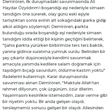
Demirören, ilk duruşmadaki savunmasında Ali
Haydar Özyıldırım’ı boşandığı eşi nedeniyle simaen
tanıdığını öne sürerek, olay günü eski eşiyle
tartıştıktan sonra evinin alt sokağındaki parka gidip
alkol aldığını söylemişti. Demirören, parkta
bulunduğu sırada boşandığı eşi nedeniyle simaen
tanıdığını iddia ettiği bir kişinin geçtiğini belirterek,
"Şahıs parkta yürürken birbirimize ters ters baktık,
yanına gidince suratıma yumruk vurdu. Belinden bir
şey çıkartır düşüncesiyle kendimi savunmak
amacıyla yanımda kedilere salam doğramak için
taşıdığım bıçağı savurdum, öldürme kastım yoktu"
ifadelerini kullanmıştı. Karar duruşmasında
savunması alınan Demirören, "Maktule Allah’tan
rahmet diliyorum, çok üzgünüm, özür dilerim.
Yaşanmasını kesinlikle istemezdim, zarar verme gibi
bir niyetim yoktu. Bir anda gelişen olaydı,
tersleşmemiz sonucu gelişen bir olaydı. Ailesinden