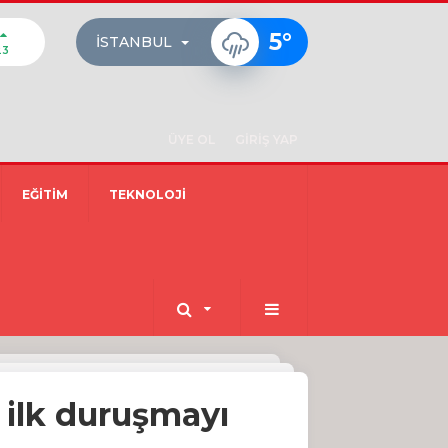
5
°
İSTANBUL
23
ÜYE OL
GİRİŞ YAP
EĞİTİM
TEKNOLOJİ
r ilk duruşmayı