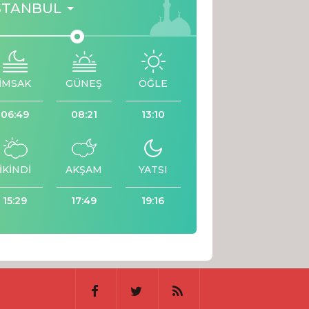
STANBUL
İMSAK
GÜNEŞ
ÖĞLE
06:49
08:21
13:10
İKİNDİ
AKŞAM
YATSI
15:29
17:49
19:16