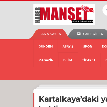
ANA SAYFA
GALERİLER
GÜNDEM
ASAYİŞ
SPOR
EK
MAGAZİN
BİLİM
TİCARET
Kartalkaya’daki ya