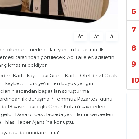
6
7
8
inin ölümüne neden olan yangın faciasının ilk
esi tarafından görülecek. Acılı aileler, adaletin
9
r çıkmasını bekliyor.
nden Kartalkaya’daki Grand Kartal Otel’de 21 Ocak
1
nı kaybetti. Türkiye’nin en büyük yangın
facianın ardından başlatılan soruşturma
ardından ilk duruşma 7 Temmuz Pazartesi günü
nda 18 yaşındaki oğlu Ömür Kotan’ı kaybeden
geldi. Dava öncesi, faciada yakınlarını kaybeden
ne, İhlas Haber Ajansı’na konuştu.
lmayacak da bundan sonra"