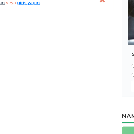
lun
veya
giriş yapın
.
NAM