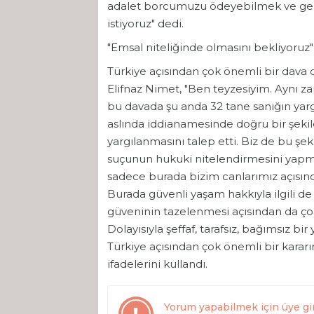
adalet borcumuzu ödeyebilmek ve geri
istiyoruz" dedi.
"Emsal niteliğinde olmasını bekliyoruz"
Türkiye açısından çok önemli bir dava
Elifnaz Nimet, "Ben teyzesiyim. Aynı z
bu davada şu anda 32 tane sanığın yargı
aslında iddianamesinde doğru bir şekild
yargılanmasını talep etti. Biz de bu ş
suçunun hukuki nitelendirmesini yapma
sadece burada bizim canlarımız açısınd
Burada güvenli yaşam hakkıyla ilgili de
güveninin tazelenmesi açısından da çok
Dolayısıyla şeffaf, tarafsız, bağımsız b
Türkiye açısından çok önemli bir kararı
ifadelerini kullandı.
Yorum yapabilmek için üye gi