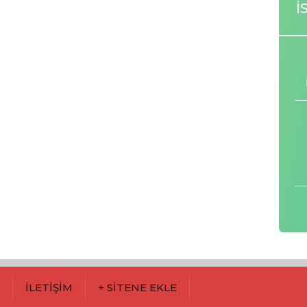
İ
M
İLETİŞİM
+ SİTENE EKLE