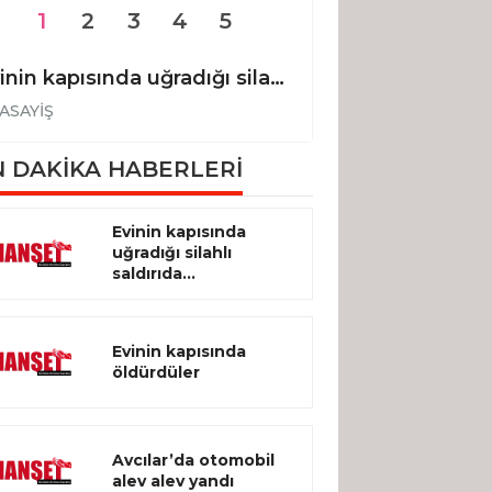
1
2
3
4
5
Evinin kapısında uğradığı silahlı saldırıda hayatını kaybetti
Evinin kapısınd
ASAYİŞ
ASAYİŞ
 DAKİKA HABERLERİ
Evinin kapısında
uğradığı silahlı
saldırıda...
Evinin kapısında
öldürdüler
Avcılar’da otomobil
alev alev yandı