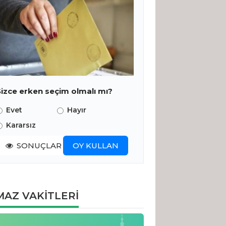
Sizce erken seçim olmalı mı?
Evet
Hayır
Kararsız
SONUÇLAR
OY KULLAN
AZ VAKİTLERİ