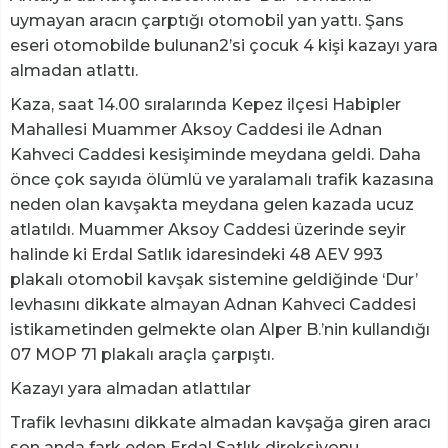
uymayan aracın çarptığı otomobil yan yattı. Şans
eseri otomobilde bulunan2’si çocuk 4 kişi kazayı yara
almadan atlattı.
Kaza, saat 14.00 sıralarında Kepez ilçesi Habipler
Mahallesi Muammer Aksoy Caddesi ile Adnan
Kahveci Caddesi kesişiminde meydana geldi. Daha
önce çok sayıda ölümlü ve yaralamalı trafik kazasına
neden olan kavşakta meydana gelen kazada ucuz
atlatıldı. Muammer Aksoy Caddesi üzerinde seyir
halinde ki Erdal Satlık idaresindeki 48 AEV 993
plakalı otomobil kavşak sistemine geldiğinde ‘Dur’
levhasını dikkate almayan Adnan Kahveci Caddesi
istikametinden gelmekte olan Alper B.’nin kullandığı
07 MOP 71 plakalı araçla çarpıştı.
Kazayı yara almadan atlattılar
Trafik levhasını dikkate almadan kavşağa giren aracı
son anda fark eden Erdal Satlık direksiyonu