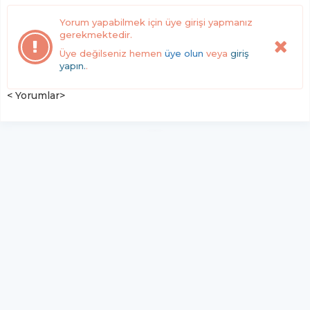
Yorum yapabilmek için üye girişi yapmanız
gerekmektedir.
Üye değilseniz hemen
üye olun
veya
giriş
yapın.
.
< Yorumlar>
YUKARI ÇIK
Yazılım:
TE Bilişim
Haber Manşet Gazetesi - Tüm hakları saklıdır.
Copyright © 2026