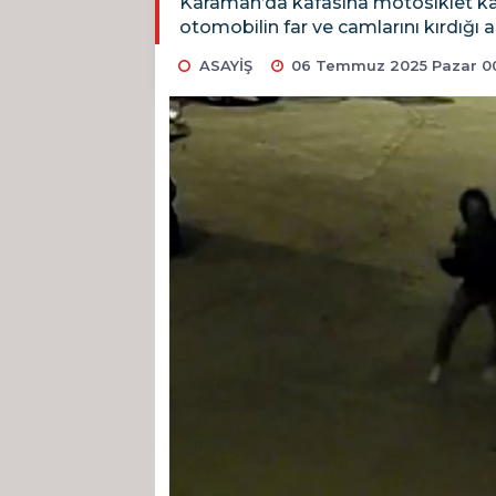
Karaman’da kafasına motosiklet kask
otomobilin far ve camlarını kırdığı 
ASAYİŞ
06 Temmuz 2025 Pazar 0