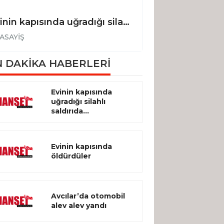
Evinin kapısında uğradığı silahlı saldırıda hayatını kaybetti
Evinin kapısınd
ASAYİŞ
ASAYİŞ
 DAKİKA HABERLERİ
Evinin kapısında
uğradığı silahlı
saldırıda...
Evinin kapısında
öldürdüler
Avcılar’da otomobil
alev alev yandı