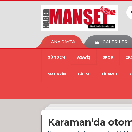
ANA SAYFA
GALERİLER
GÜNDEM
ASAYİŞ
SPOR
EK
MAGAZİN
BİLİM
TİCARET
Karaman’da otomo