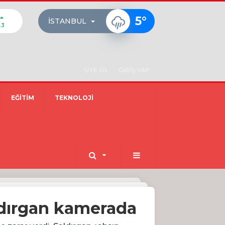
5
°
İSTANBUL
23
ÜYE OL
GİRİŞ YAP
EĞİTİM
TEKNOLOJİ
ldırgan kamerada