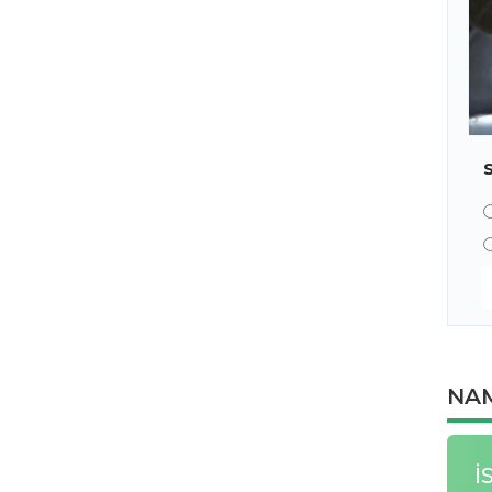
NAM
İ