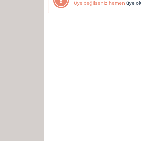
Üye değilseniz hemen
üye o