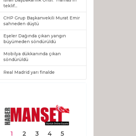
İsrail Başbakanlık Ofisi: "Hamas’ın
teklif...
CHP Grup Başkanvekili Murat Emir
sahneden düştü
Eşeler Dağında çıkan yangın
büyümeden söndürüldü
Mobilya dükkanında çıkan
söndürüldü
0
Real Madrid yarı finalde
1
2
3
4
5