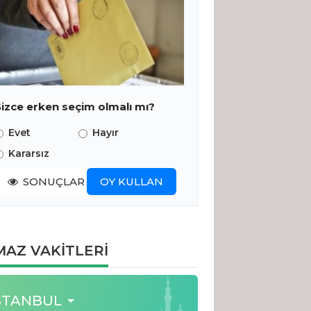
Sizce erken seçim olmalı mı?
Evet
Hayır
Kararsız
SONUÇLAR
OY KULLAN
AZ VAKİTLERİ
STANBUL