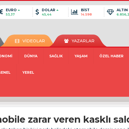
EURO
DOLAR
BİST
ALTIN
53,37
45,44
14.598
6.856,
VİDEOLAR
YAZARLAR
ONOMİ
DÜNYA
SAĞLIK
YAŞAM
ÖZEL HABER
GENEL
YEREL
bile zarar veren kasklı sa