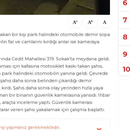
6
7
akan bir kişi park halindeki otomobile demir sopa
8
ilin far ve camlarını kırdığı anlar ise kameraya
9
rında Cedit Mahallesi 319. Sokak’ta meydana geldi.
ası için kafasına motosiklet kaskı takan şahıs,
1
a park halindeki otomobilin yanına geldi. Çevrede
ahıs daha sonra belinden çıkardığı demir
 kırdı. Şahıs daha sonra olay yerinden hızla yaya
lunan bir binanın güvenlik kamerasına yansıdı. İhbar
i, araçta inceleme yaptı. Güvenlik kamerası
arar veren şahsı yakalamak için çalışma başlattı.
rişi yapmanız gerekmektedir.