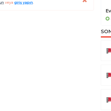
lun
veya
giriş yapın
.
Dereye uçan otomobilde sıkışan sürücüyü itfaiye ekipleri kurtardı
ASAYİŞ
SON