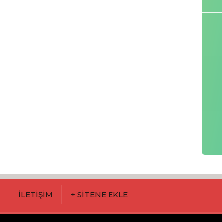
M
İLETİŞİM
+ SİTENE EKLE