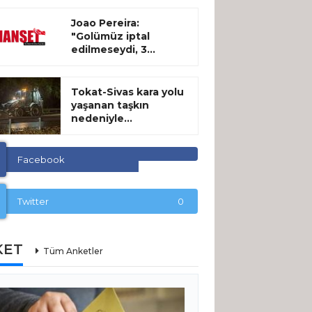
Joao Pereira:
"Golümüz iptal
edilmeseydi, 3...
Tokat-Sivas kara yolu
yaşanan taşkın
nedeniyle...
Facebook
Twitter
0
KET
Tüm Anketler