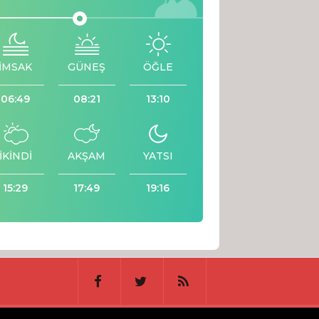
İMSAK
GÜNEŞ
ÖĞLE
06:49
08:21
13:10
İKİNDİ
AKŞAM
YATSI
15:29
17:49
19:16