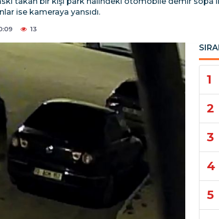
ı takan bir kişi park halindeki otomobile demir sopa ile
anlar ise kameraya yansıdı.
0:09
13
SIRA
1
2
3
4
5