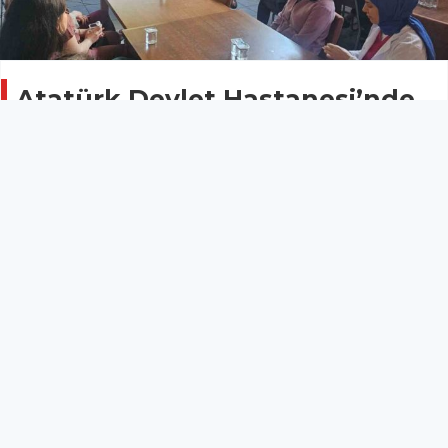
Atatürk Devlet Hastanesi’nde
sağlık çalışanlarına hukuki
eğitim
AYDIN
26 Nisan 2026 - 15:50
11
Aydın’da Atatürk Devlet Hastanesi bünyesinde görev
yapan hekim ve sağlık personeline yönelik ’Mesleki
Sorumluluk Kurulu ve Rücu İşleyişine İlişkin Eğitim’
düzenlendi.
Aydın’da Atatürk Devlet Hastanesi bünyesinde görev
yapan hekim ve sağlık personeline yönelik ’Mesleki