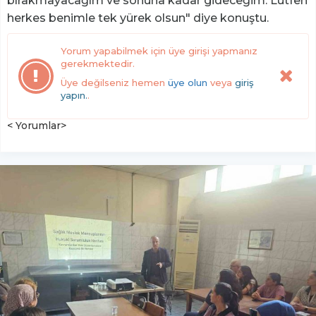
bırakmayacağım ve sonuna kadar gideceğim. Lütfen
herkes benimle tek yürek olsun" diye konuştu.
Yorum yapabilmek için üye girişi yapmanız
gerekmektedir.
Üye değilseniz hemen
üye olun
veya
giriş
yapın.
.
< Yorumlar>