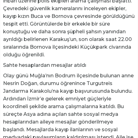
ihbarı üzerine polis ekipleri arama çalışması başlattı.
Çevredeki güvenlik kameralarını inceleyen ekipler,
kayıp kızın Buca ve Bornova çevresinde görüldüğünü
tespit etti. Görüntülerde bir erkekle bir süre
konuştuğu ve daha sonra şüpheli şahsın yanından
ayrıldığı belirlenen Karakuş’un, son olarak saat 22.00
sıralarında Bornova ilçesindeki Küçükpark civarında
olduğu öğrenildi.
Sahte hesaplardan mesajlar atıldı
Olay günü Muğla’nın Bodrum ilçesinde bulunan anne
Nesrin Doğan, durumu öğrenince Turgutreis
Jandarma Karakolu’na kayıp başvurusunda bulundu.
Ardından İzmir’e gelerek emniyet güçleriyle
koordineli şekilde arama çalışmalarına katıldı. Bu
süreçte Asya adına açılan sahte sosyal medya
hesaplarından aileye mesajlar gönderilmeye
başlandı. Mesajlarda kayıp ilanlarının ve sosyal
medyadaki paylaşımların kaldırılması istendi. Aile ise