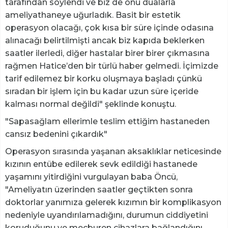
tarafından söylendi ve biz de onu dualarla
ameliyathaneye uğurladık. Basit bir estetik
operasyon olacağı, çok kısa bir süre içinde odasına
alınacağı belirtilmişti ancak biz kapıda beklerken
saatler ilerledi, diğer hastalar birer birer çıkmasına
rağmen Hatice’den bir türlü haber gelmedi. İçimizde
tarif edilemez bir korku oluşmaya başladı çünkü
sıradan bir işlem için bu kadar uzun süre içeride
kalması normal değildi" şeklinde konuştu.
"Sapasağlam ellerimle teslim ettiğim hastaneden
cansız bedenini çıkardık"
Operasyon sırasında yaşanan aksaklıklar neticesinde
kızının entübe edilerek sevk edildiği hastanede
yaşamını yitirdiğini vurgulayan baba Öncü,
"Ameliyatın üzerinden saatler geçtikten sonra
doktorlar yanımıza gelerek kızımın bir komplikasyon
nedeniyle uyandırılamadığını, durumun ciddiyetini
koruduğunu ve mecburen cihazlara bağlandığını