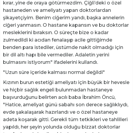
kırar, yine de oraya götürmezdim. Çiğli’deki o özel
hastaneden ve ameliyatı yapan doktorlardan
şikayetçiyim. Benim ciğerim yandı, başka annelerin
ciğeri yanmasın. O hastane kapansın ve bu doktorlar
mesleklerini bıraksın. O süreçte bize o kadar
zulmedildi ki acıdan fenalaşıp acile gittiğimde
benden para istediler, üstümde nakit olmadığı için
bir dil altı hapı bile vermediler. Adaletin yerini
bulmasını istiyorum" ifadelerini kullandı.
"Uzun süre içeride kalması normal değildi"
Kızının burun estetiği ameliyatı için büyük bir hevesle
ve hiçbir sağlık engeli bulunmadan hastaneye
başvurduğunu belirten acılı baba İbrahim Öncü,
"Hatice, ameliyat günü sabahı son derece sağlıklıydı,
evde şakalaşarak hazırlandı ve o özel hastaneye
adeta koşarak gitti. Gerekli tüm tetkikleri ve tahlilleri
yapıldı, her şeyin yolunda olduğu bizzat doktorlar