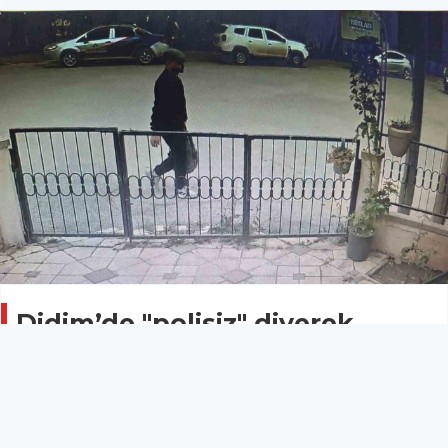
Didim’de "polisiz" diyerek
dolandırdılar, kaçarken kaza
yapınca yakalandılar
AYDIN
30 Nisan 2026 - 21:02
13