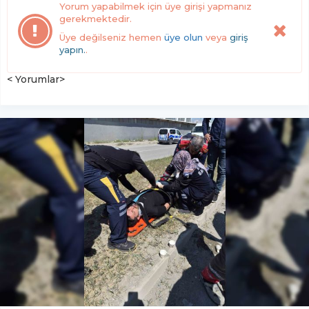
Yorum yapabilmek için üye girişi yapmanız
gerekmektedir.
Üye değilseniz hemen
üye olun
veya
giriş
yapın.
.
< Yorumlar>