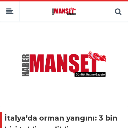
İtalya’da orman yangını: 3 bin