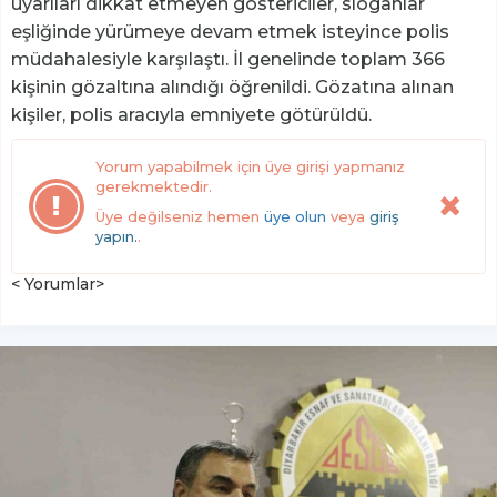
uyarıları dikkat etmeyen göstericiler, sloganlar
eşliğinde yürümeye devam etmek isteyince polis
müdahalesiyle karşılaştı. İl genelinde toplam 366
kişinin gözaltına alındığı öğrenildi. Gözatına alınan
kişiler, polis aracıyla emniyete götürüldü.
Yorum yapabilmek için üye girişi yapmanız
gerekmektedir.
Üye değilseniz hemen
üye olun
veya
giriş
yapın.
.
< Yorumlar>