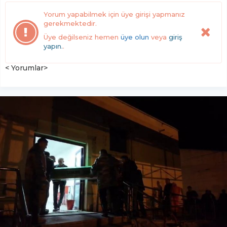
Yorum yapabilmek için üye girişi yapmanız
gerekmektedir.
Üye değilseniz hemen
üye olun
veya
giriş
yapın.
.
< Yorumlar>