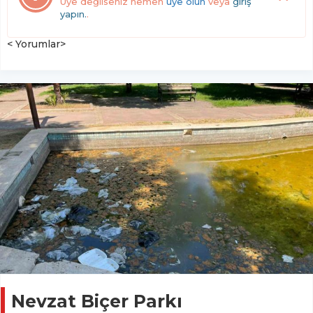
Üye değilseniz hemen
üye olun
veya
giriş
yapın.
.
< Yorumlar>
Nevzat Biçer Parkı