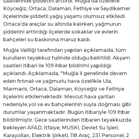
saatlerinde şiddetini arttırdı. Muğla’da özellikle
Köyceğiz, Ortaca, Dalaman, Fethiye ve Seydikemer
ilçelerinde şiddetli yağış yaşamı olumsuz etkiledi.
Ortaca’da araçlar su altında kalırken, yağmurun
şiddetini arttırdığı ilçelerde sokaklar ve evlerin
bahçeleri su baskınına maruz kaldı.
Muğla Valiliği tarafından yapılan açıklamada, tüm
kurulların teyakkuz halinde olduğu belirtildi. Akşam
saatleri itibari ile 109 ihbar bildirimi yapıldığı
açıklandı. Açıklamada, "Muğla il genelinde devam
eden fırtınalı ve yağmurlu hava özellikle Ula,
Marmaris, Ortaca, Dalaman, Köyceğiz ve Fethiye
ilçelerini etkilemektedir. Mevcut hava şartları
nedeniyle yol ve ev bahçelerinin suyla doğması gibi
durumlar yaşanmaktadır. Bugün itibariyle 109 ihbar
bildirilmiştir. Gece saatlerinden itibaren teyakkuzda
bekleyen AFAD, İtfaiye, MUSKİ, Devlet Su İşleri,
Karayolları, Elektrik Şirketi, 118 Araç, 231 Personel, 2