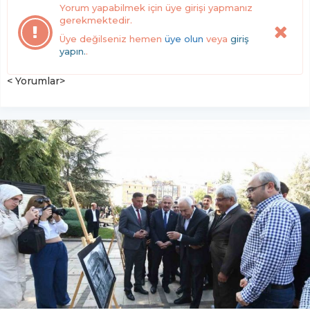
Yorum yapabilmek için üye girişi yapmanız
gerekmektedir.
Üye değilseniz hemen
üye olun
veya
giriş
yapın.
.
< Yorumlar>