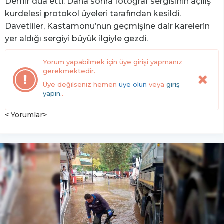
Demir dua etti. Daha sonra fotoğraf sergisinin açılış
kurdelesi protokol üyeleri tarafından kesildi.
Davetliler, Kastamonu’nun geçmişine dair karelerin
yer aldığı sergiyi büyük ilgiyle gezdi.
Yorum yapabilmek için üye girişi yapmanız
gerekmektedir.
Üye değilseniz hemen
üye olun
veya
giriş
yapın.
.
< Yorumlar>