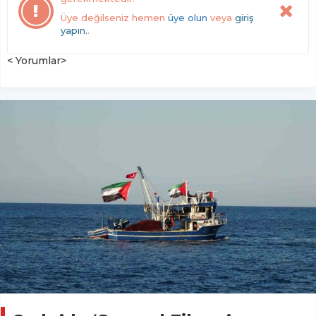
Üye değilseniz hemen
üye olun
veya
giriş
yapın.
.
< Yorumlar>