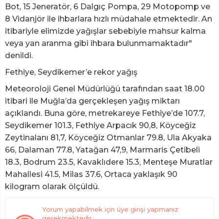
Bot, 15 Jeneratör, 6 Dalgıç Pompa, 29 Motopomp ve
8 Vidanjör ile ihbarlara hızlı müdahale etmektedir. An
itibariyle elimizde yağışlar sebebiyle mahsur kalma
veya yan aranma gibi ihbara bulunmamaktadır"
denildi.
Fethiye, Seydikemer’e rekor yağış
Meteoroloji Genel Müdürlüğü tarafından saat 18.00
itibari ile Muğla’da gerçekleşen yağış miktarı
açıklandı. Buna göre, metrekareye Fethiye’de 107.7,
Seydikemer 101.3, Fethiye Arpacık 90,8, Köyceğiz
Zeytinalanı 81,7, Köyceğiz Otmanlar 79.8, Ula Akyaka
66, Dalaman 77.8, Yatağan 47,9, Marmaris Çetibeli
18.3, Bodrum 23.5, Kavaklıdere 15.3, Menteşe Muratlar
Mahallesi 41.5, Milas 37.6, Ortaca yaklaşık 90
kilogram olarak ölçüldü.
Yorum yapabilmek için üye girişi yapmanız
gerekmektedir.