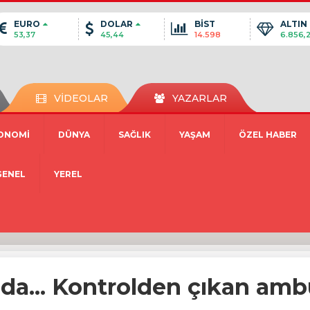
EURO
DOLAR
BİST
ALTIN
53,37
45,44
14.598
6.856,
VİDEOLAR
YAZARLAR
ONOMİ
DÜNYA
SAĞLIK
YAŞAM
ÖZEL HABER
GENEL
YEREL
da... Kontrolden çıkan am