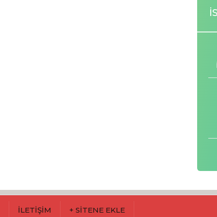
İ
M
İLETİŞİM
+ SİTENE EKLE