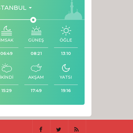
STANBUL
İMSAK
GÜNEŞ
ÖĞLE
06:49
08:21
13:10
İKİNDİ
AKŞAM
YATSI
15:29
17:49
19:16