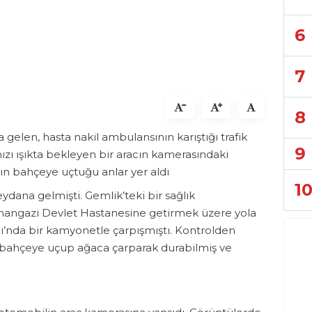
6
7
8
elen, hasta nakil ambulansının karıştığı trafik
9
mızı ışıkta bekleyen bir aracın kamerasındaki
n bahçeye uçtuğu anlar yer aldı
1
dana gelmişti. Gemlik’teki bir sağlık
Orhangazi Devlet Hastanesine getirmek üzere yola
ı’nda bir kamyonetle çarpışmıştı. Kontrolden
 bahçeye uçup ağaca çarparak durabilmiş ve