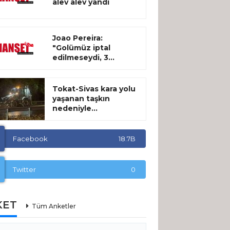
alev alev yandı
Joao Pereira:
"Golümüz iptal
edilmeseydi, 3...
Tokat-Sivas kara yolu
yaşanan taşkın
nedeniyle...
Facebook
18.7B
Twitter
0
KET
Tüm Anketler