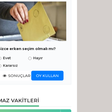
Sizce erken seçim olmalı mı?
Evet
Hayır
Kararsız
SONUÇLAR
OY KULLAN
AZ VAKİTLERİ