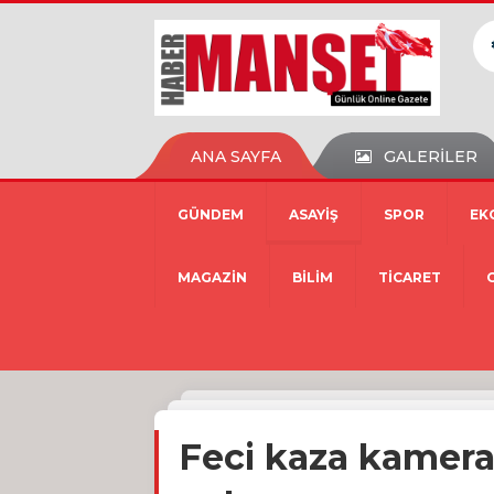
ANA SAYFA
GALERİLER
GÜNDEM
ASAYİŞ
SPOR
EK
MAGAZİN
BİLİM
TİCARET
Feci kaza kamera