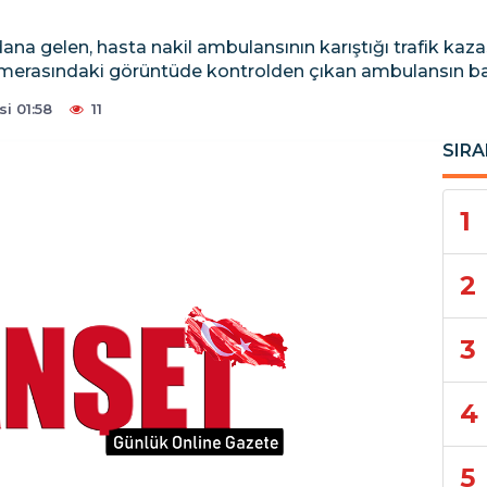
na gelen, hasta nakil ambulansının karıştığı trafik kazas
 kamerasındaki görüntüde kontrolden çıkan ambulansın ba
i 01:58
11
SIRA
1
2
3
4
5