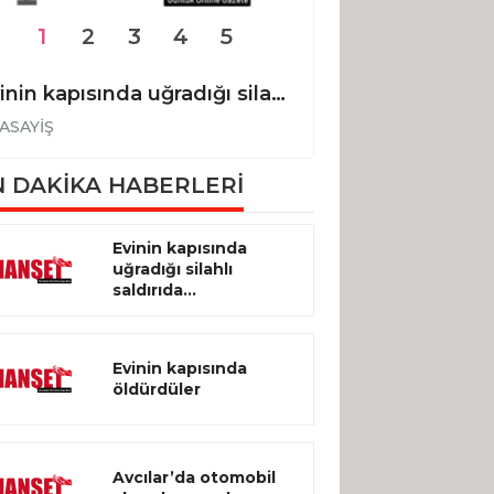
1
2
3
4
5
Evinin kapısında uğradığı silahlı saldırıda hayatını kaybetti
Evinin kapısınd
ASAYİŞ
ASAYİŞ
 DAKİKA HABERLERİ
Evinin kapısında
uğradığı silahlı
saldırıda...
Evinin kapısında
öldürdüler
Avcılar’da otomobil