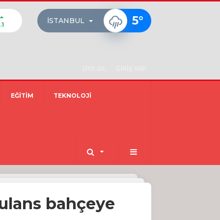
5
°
İSTANBUL
23
ÜYE OL
GİRİŞ YAP
EĞİTİM
TEKNOLOJİ
bulans bahçeye