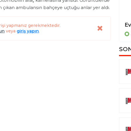
r otomobilin araç kamerasına yansıdı. Görüntülerde
en çıkan ambulansın bahçeye uçtuğu anlar yer aldı.
Dereye uçan otomobilde sıkışan sürücüyü itfaiye ekipleri kurtardı
rişi yapmanız gerekmektedir.
lun
veya
giriş yapın
.
ASAYİŞ
SON