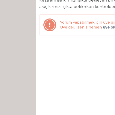
Kaza anı ise kırmızı ışıkta bekleyen bi
araç kırmızı ışıkta beklerken kontrold
Yorum yapabilmek için üye gi
Üye değilseniz hemen
üye o