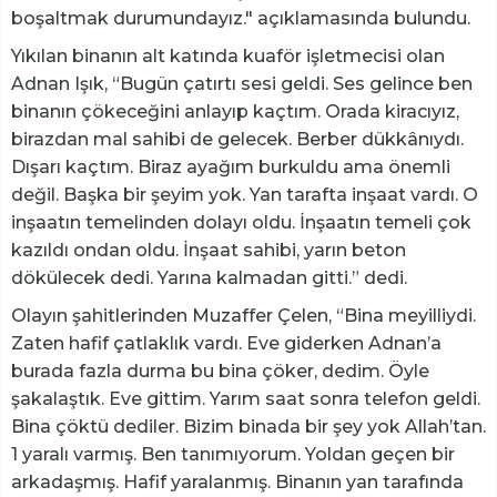
boşaltmak durumundayız." açıklamasında bulundu.
Yıkılan binanın alt katında kuaför işletmecisi olan
Adnan Işık, “Bugün çatırtı sesi geldi. Ses gelince ben
binanın çökeceğini anlayıp kaçtım. Orada kiracıyız,
birazdan mal sahibi de gelecek. Berber dükkânıydı.
Dışarı kaçtım. Biraz ayağım burkuldu ama önemli
değil. Başka bir şeyim yok. Yan tarafta inşaat vardı. O
inşaatın temelinden dolayı oldu. İnşaatın temeli çok
kazıldı ondan oldu. İnşaat sahibi, yarın beton
dökülecek dedi. Yarına kalmadan gitti.” dedi.
Olayın şahitlerinden Muzaffer Çelen, “Bina meyilliydi.
Zaten hafif çatlaklık vardı. Eve giderken Adnan’a
burada fazla durma bu bina çöker, dedim. Öyle
şakalaştık. Eve gittim. Yarım saat sonra telefon geldi.
Bina çöktü dediler. Bizim binada bir şey yok Allah’tan.
1 yaralı varmış. Ben tanımıyorum. Yoldan geçen bir
arkadaşmış. Hafif yaralanmış. Binanın yan tarafında