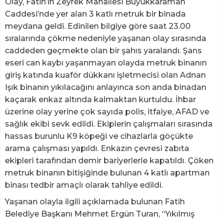
Olay, Fatih’in Zeyrek Mahallesi Büyükkaraman
Caddesi’nde yer alan 3 katlı metruk bir binada
meydana geldi. Edinilen bilgiye göre saat 23.00
sıralarında çökme nedeniyle yaşanan olay sırasında
caddeden geçmekte olan bir şahıs yaralandı. Şans
eseri can kaybı yaşanmayan olayda metruk binanın
giriş katında kuaför dükkanı işletmecisi olan Adnan
Işık binanın yıkılacağını anlayınca son anda binadan
kaçarak enkaz altında kalmaktan kurtuldu. İhbar
üzerine olay yerine çok sayıda polis, itfaiye, AFAD ve
sağlık ekibi sevk edildi. Ekiplerin çalışmaları sırasında
hassas burunlu K9 köpeği ve cihazlarla göçükte
arama çalışması yapıldı. Enkazın çevresi zabıta
ekipleri tarafından demir bariyerlerle kapatıldı. Çöken
metruk binanın bitişiğinde bulunan 4 katlı apartman
binası tedbir amaçlı olarak tahliye edildi.
Yaşanan olayla ilgili açıklamada bulunan Fatih
Belediye Başkanı Mehmet Ergün Turan, “Yıkılmış