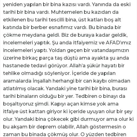
yeniden yapılan bir bina kazısı vardı. Yanında da eski
tarihi bir bina vardı. Muhtemelen bu kazıdan da
etkilenen bu tarihi tescilli bina, üst katları boş alt
katında bir berber esnafımız vardı. Bu binada bir
çökme meydana geldi. Biz de buraya kadar geldik,
incelemeleri yaptık. Şu anda itfaiyemiz ve AFAD’ımız
incelemeleri yaptı. Yoldan geçen bir vatandaşımızın
üzerine birkaç parça taş düştü ama ayakta şu anda
hastanede tedavi görüyor. Allah’a şükür hayatı bir
tehlike olmadığı söyleniyor. İçeride de yapılan
aramalarda İnşallah herhangi bir can kaybı olmadan
atlatılmış olacak. Yandaki yine tarihi bir bina, burası
tarihi binaların olduğu bir yer. Tedbiren o binayı da
boşaltıyoruz şimdi. Kapıyı açan kimse yok ama
itfaiye üst kattan giriyor ki içeride uyuyan olur bir şey
olur. Yandaki bina çökecek gibi durmuyor ama olur ki
bu akşam bir deprem olabilir, Allah göstermesin o
zaman bu binada çökmüş olur. O yüzden tedbiren