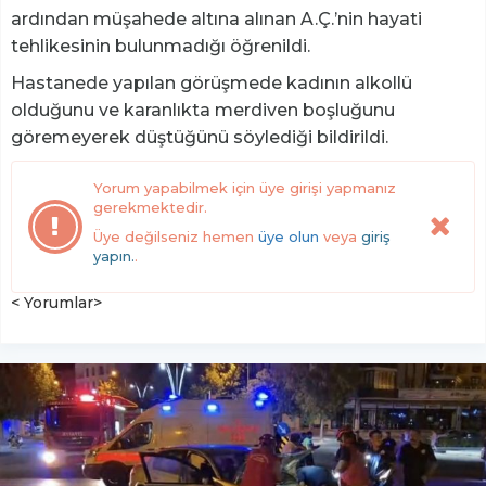
ardından müşahede altına alınan A.Ç.’nin hayati
tehlikesinin bulunmadığı öğrenildi.
Hastanede yapılan görüşmede kadının alkollü
olduğunu ve karanlıkta merdiven boşluğunu
göremeyerek düştüğünü söylediği bildirildi.
Yorum yapabilmek için üye girişi yapmanız
gerekmektedir.
Üye değilseniz hemen
üye olun
veya
giriş
yapın.
.
< Yorumlar>