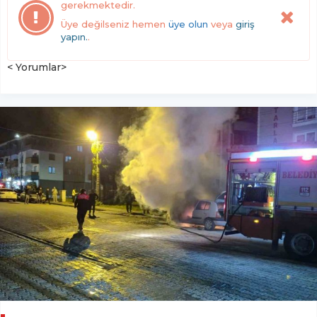
gerekmektedir.
Üye değilseniz hemen
üye olun
veya
giriş
yapın.
.
< Yorumlar>