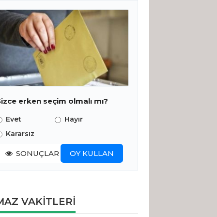
Sizce erken seçim olmalı mı?
Evet
Hayır
Kararsız
SONUÇLAR
OY KULLAN
AZ VAKİTLERİ