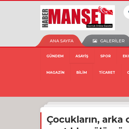
ANA SAYFA
GALERİLER
GÜNDEM
ASAYİŞ
SPOR
EK
MAGAZİN
BİLİM
TİCARET
Çocukların, arka