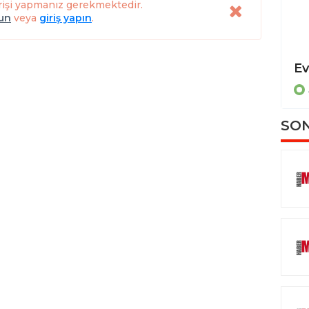
rişi yapmanız gerekmektedir.
lun
veya
giriş yapın
.
Dereye uçan otomobilde sıkışan sürücüyü itfaiye ekipleri kurtardı
ASAYİŞ
SON