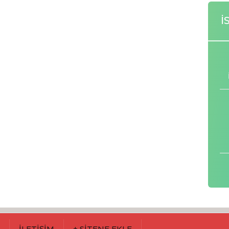
İ
M
İLETİŞİM
+ SİTENE EKLE