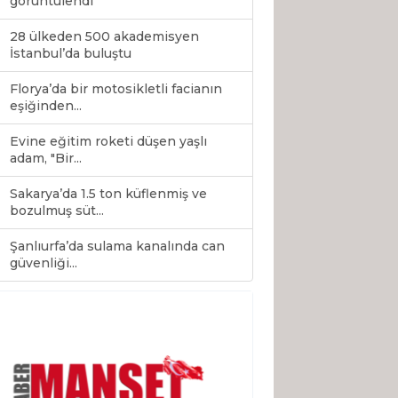
görüntülendi
28 ülkeden 500 akademisyen
İstanbul’da buluştu
Florya’da bir motosikletli facianın
eşiğinden...
Evine eğitim roketi düşen yaşlı
adam, "Bir...
Sakarya’da 1.5 ton küflenmiş ve
bozulmuş süt...
Şanlıurfa’da sulama kanalında can
0
güvenliği...