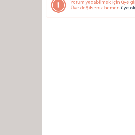
Yorum yapabilmek için üye gi
Üye değilseniz hemen
üye o