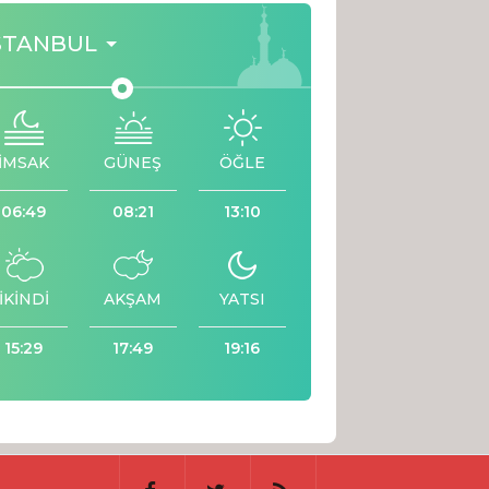
STANBUL
İMSAK
GÜNEŞ
ÖĞLE
06:49
08:21
13:10
İKİNDİ
AKŞAM
YATSI
15:29
17:49
19:16