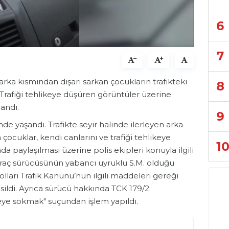
6
7
ka kısmından dışarı sarkan çocukların trafikteki
8
. Trafiği tehlikeye düşüren görüntüler üzerine
landı.
9
de yaşandı. Trafikte seyir halinde ilerleyen arka
ocuklar, kendi canlarını ve trafiği tehlikeye
1
da paylaşılması üzerine polis ekipleri konuyla ilgili
; araç sürücüsünün yabancı uyruklu S.M. olduğu
yolları Trafik Kanunu’nun ilgili maddeleri gereği
esildi. Ayrıca sürücü hakkında TCK 179/2
eye sokmak" suçundan işlem yapıldı.