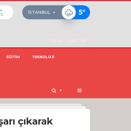
5
°
İSTANBUL
23
ÜYE OL
GİRİŞ YAP
EĞİTİM
TEKNOLOJİ
arı çıkarak