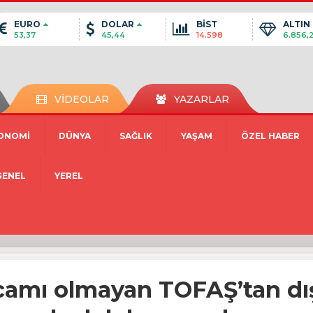
EURO
DOLAR
BİST
ALTIN
53,37
45,44
14.598
6.856,
VİDEOLAR
YAZARLAR
ONOMİ
DÜNYA
SAĞLIK
YAŞAM
ÖZEL HABER
GENEL
YEREL
 camı olmayan TOFAŞ’tan dış