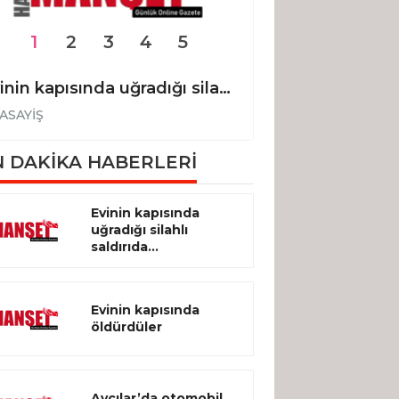
1
2
3
4
5
Evinin kapısında uğradığı silahlı saldırıda hayatını kaybetti
Evinin kapısınd
ASAYİŞ
ASAYİŞ
 DAKİKA HABERLERİ
Evinin kapısında
uğradığı silahlı
saldırıda...
Evinin kapısında
öldürdüler
Avcılar’da otomobil