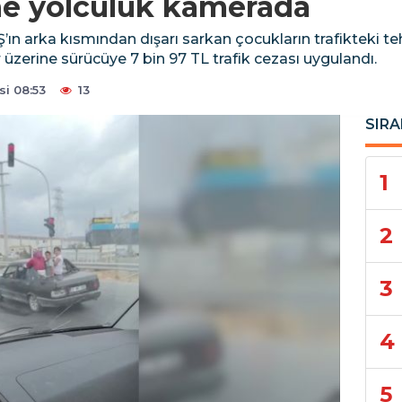
ne yolculuk kamerada
 arka kısmından dışarı sarkan çocukların trafikteki tehl
 üzerine sürücüye 7 bin 97 TL trafik cezası uygulandı.
i 08:53
13
SIRA
1
2
3
4
5