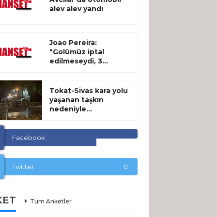
alev alev yandı
Joao Pereira:
"Golümüz iptal
edilmeseydi, 3...
Tokat-Sivas kara yolu
yaşanan taşkın
nedeniyle...
Facebook
Twitter
0
KET
Tüm Anketler