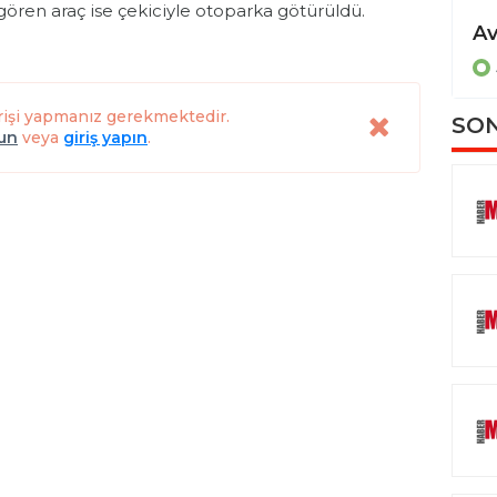
gören araç ise çekiciyle otoparka götürüldü.
Evinin kapısında uğradığı silahlı saldırıda hayatını kaybetti
Evinin kapısında öldürdüler
ASAYİŞ
rişi yapmanız gerekmektedir.
SON
lun
veya
giriş yapın
.