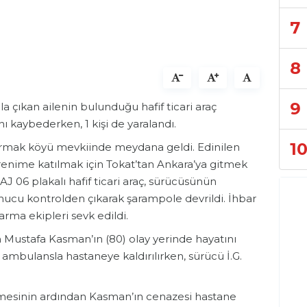
7
8
9
 çıkan ailenin bulunduğu hafif ticari araç
nı kaybederken, 1 kişi de yaralandı.
1
Irmak köyü mevkiinde meydana geldi. Edinilen
örenime katılmak için Tokat’tan Ankara’ya gitmek
GAJ 06 plakalı hafif ticari araç, sürücüsünün
nucu kontrolden çıkarak şarampole devrildi. İhbar
arma ekipleri sevk edildi.
 Mustafa Kasman’ın (80) olay yerinde hayatını
1) ambulansla hastaneye kaldırılırken, sürücü İ.G.
lemesinin ardından Kasman’ın cenazesi hastane