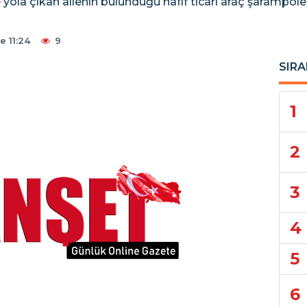
ola çıkan ailenin bulunduğu hafif ticari araç şarampole d
 11:24
9
SIRA
1
2
3
4
5
6