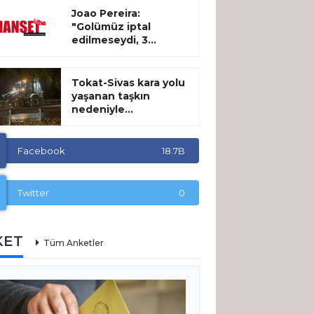
Joao Pereira:
"Golümüz iptal
edilmeseydi, 3...
Tokat-Sivas kara yolu
yaşanan taşkın
nedeniyle...
Facebook
18.7B
Twitter
0
KET
Tüm Anketler