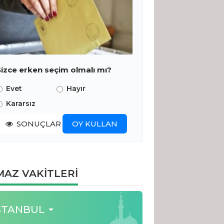
Sizce erken seçim olmalı mı?
Evet
Hayır
Kararsız
SONUÇLAR
OY KULLAN
AZ VAKİTLERİ
STANBUL