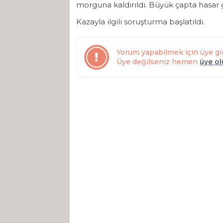
morguna kaldırıldı. Büyük çapta hasar 
Dereye uçan otomobilde sıkışan sürücüyü itfaiye ekipleri kurtardı
Kazayla ilgili soruşturma başlatıldı.
ASAYİŞ
Yorum yapabilmek için üye gi
Üye değilseniz hemen
üye o