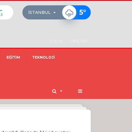
5
°
İSTANBUL
23
ÜYE OL
GİRİŞ YAP
EĞİTİM
TEKNOLOJİ