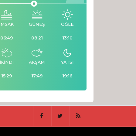
İMSAK
GÜNEŞ
ÖĞLE
06:49
08:21
13:10
İKİNDİ
AKŞAM
YATSI
15:29
17:49
19:16