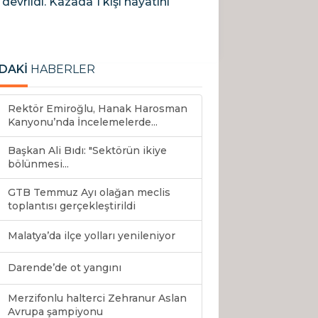
evrildi. Kazada 1 kişi hayatını
DAKİ
HABERLER
Rektör Emiroğlu, Hanak Harosman
Kanyonu’nda İncelemelerde...
Başkan Ali Bıdı: "Sektörün ikiye
bölünmesi...
GTB Temmuz Ayı olağan meclis
toplantısı gerçekleştirildi
Malatya’da ilçe yolları yenileniyor
Darende’de ot yangını
Merzifonlu halterci Zehranur Aslan
Avrupa şampiyonu