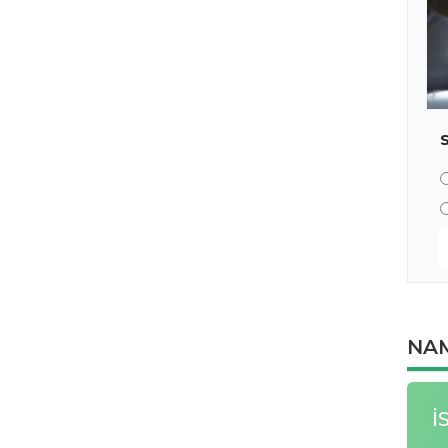
NAM
İ