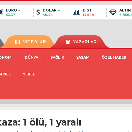
EURO
DOLAR
BİST
ALTIN
53,37
45,44
14.598
6.856,
VİDEOLAR
YAZARLAR
ONOMİ
DÜNYA
SAĞLIK
YAŞAM
ÖZEL HABER
GENEL
YEREL
a: 1 ölü, 1 yaralı