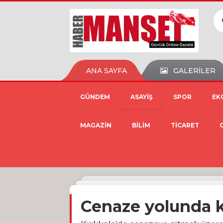
ANA SAYFA
GALERİLER
GÜNDEM
ASAYİŞ
SPOR
EK
MAGAZİN
BİLİM
TİCARET
Cenaze yolunda kaz