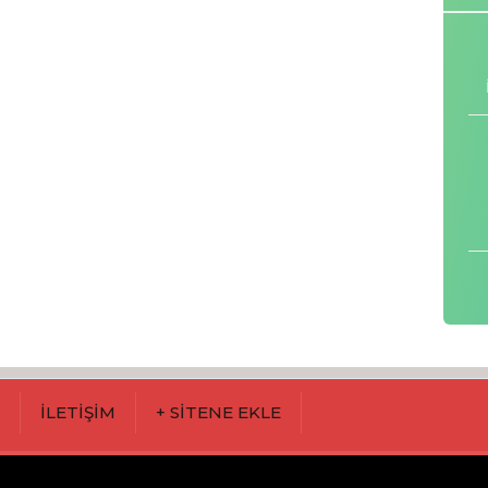
M
İLETİŞİM
+ SİTENE EKLE