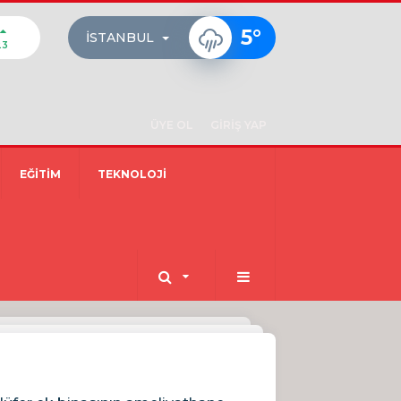
5
°
İSTANBUL
23
ÜYE OL
GİRİŞ YAP
EĞİTİM
TEKNOLOJİ