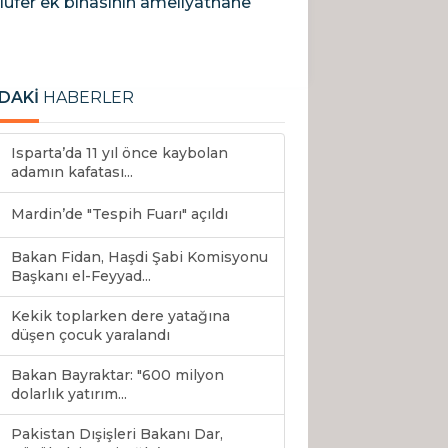
ilüfer ek binasının ameliyathane
DAKİ
HABERLER
Isparta’da 11 yıl önce kaybolan
adamın kafatası...
Mardin’de "Tespih Fuarı" açıldı
Bakan Fidan, Haşdi Şabi Komisyonu
Başkanı el-Feyyad...
Kekik toplarken dere yatağına
düşen çocuk yaralandı
Bakan Bayraktar: "600 milyon
dolarlık yatırım...
Pakistan Dışişleri Bakanı Dar,