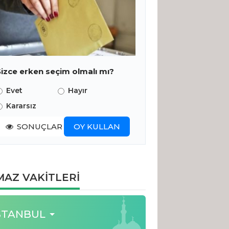
Sizce erken seçim olmalı mı?
Evet
Hayır
Kararsız
SONUÇLAR
OY KULLAN
AZ VAKİTLERİ
STANBUL