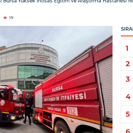
esi Bursa Yüksek İhtisas Eğitim ve Araştırma Hastanesi N
19
SIRA
1
2
3
4
5
6