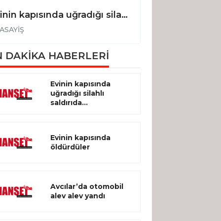
Evinin kapısında uğradığı silahlı saldırıda hayatını kaybetti
Evinin kapısınd
ASAYİŞ
ASAYİŞ
 DAKİKA HABERLERİ
Evinin kapısında
uğradığı silahlı
saldırıda...
Evinin kapısında
öldürdüler
Avcılar’da otomobil
alev alev yandı