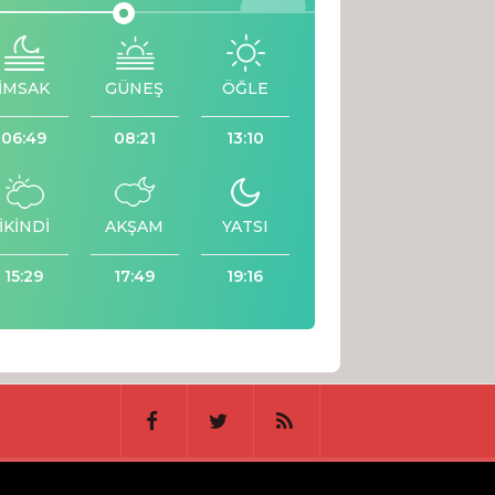
İMSAK
GÜNEŞ
ÖĞLE
06:49
08:21
13:10
İKİNDİ
AKŞAM
YATSI
15:29
17:49
19:16