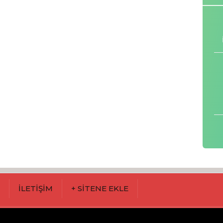
M
İLETİŞİM
+ SİTENE EKLE