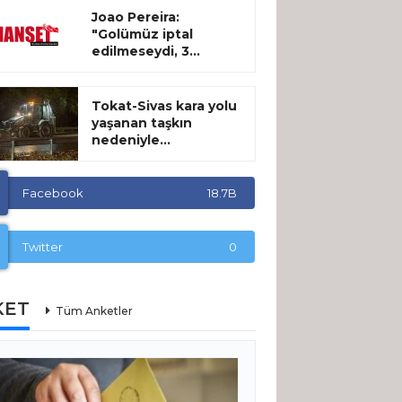
Joao Pereira:
"Golümüz iptal
edilmeseydi, 3...
Tokat-Sivas kara yolu
yaşanan taşkın
nedeniyle...
Facebook
18.7B
Twitter
0
KET
Tüm Anketler