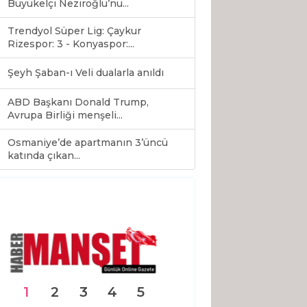
Büyükelçi Neziroğlu’nu...
Trendyol Süper Lig: Çaykur
Rizespor: 3 - Konyaspor:...
Şeyh Şaban-ı Veli dualarla anıldı
ABD Başkanı Donald Trump,
Avrupa Birliği menşeli...
Osmaniye’de apartmanın 3’üncü
0
katında çıkan...
1
2
3
4
5