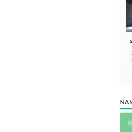
NAM
İ