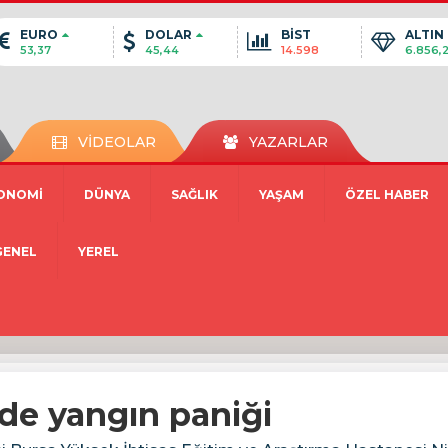
EURO
DOLAR
BİST
ALTIN
53,37
45,44
14.598
6.856,
VİDEOLAR
YAZARLAR
ONOMİ
DÜNYA
SAĞLIK
YAŞAM
ÖZEL HABER
GENEL
YEREL
de yangın paniği