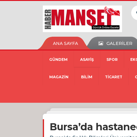
ANA SAYFA
GALERİLER
GÜNDEM
ASAYİŞ
SPOR
EK
MAGAZİN
BİLİM
TİCARET
Bursa’da hastane