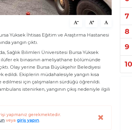
7
8
Bursa Yüksek İhtisas Eğitim ve Araştırma Hastanesi
nda yangın çıktı.
9
nda, Sağlık Bilimleri Üniversitesi Bursa Yüksek
 Nilüfer ek binasının ameliyathane bölümünde
1
ktı. Olay yerine Bursa Büyükşehir Belediyesi
evk edildi. Ekiplerin müdahalesiyle yangın kısa
edilmesi için çalışmaların sürdüğü öğrenildi.
mbulans istenirken, yangının çıkış nedeniyle ilgili
rişi yapmanız gerekmektedir.
lun
veya
giriş yapın
.