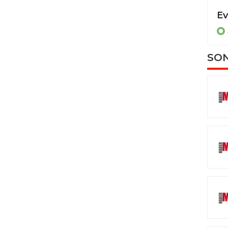
Dereye uçan otomobilde sıkışan sürücüyü itfaiye ekipleri kurtardı
ASAYİŞ
SON