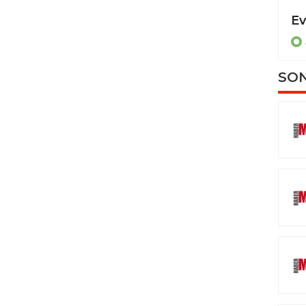
Dereye uçan otomobilde sıkışan sürücüyü itfaiye ekipleri kurtardı
ASAYİŞ
SON