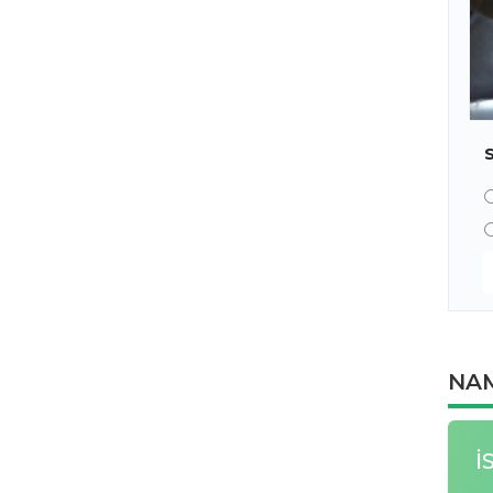
NAM
İ