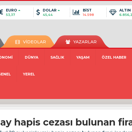
EURO
DOLAR
BİST
ALTIN
53,37
45,44
14.598
6.856,
VİDEOLAR
YAZARLAR
ONOMİ
DÜNYA
SAĞLIK
YAŞAM
ÖZEL HABER
GENEL
YEREL
 ay hapis cezası bulunan fir