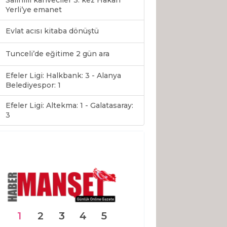
Salihlili kahveciler 3. kez Hakan
Yerli’ye emanet
Evlat acısı kitaba dönüştü
Tunceli’de eğitime 2 gün ara
Efeler Ligi: Halkbank: 3 - Alanya
Belediyespor: 1
Efeler Ligi: Altekma: 1 - Galatasaray:
0
3
1
2
3
4
5