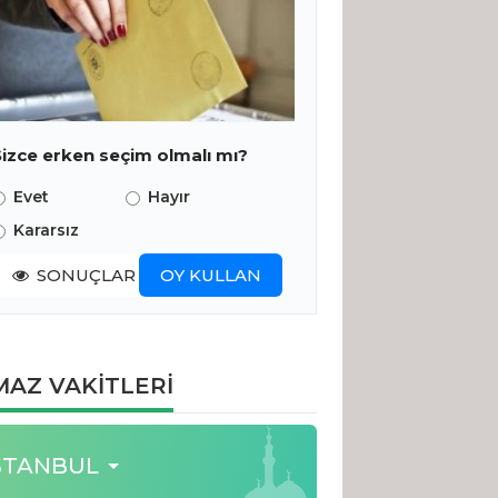
Sizce erken seçim olmalı mı?
Evet
Hayır
Kararsız
SONUÇLAR
OY KULLAN
AZ VAKİTLERİ
STANBUL