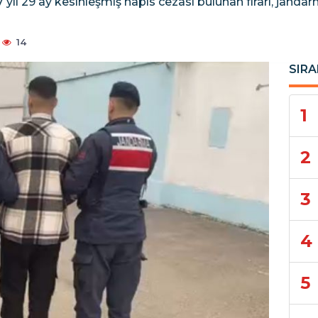
7 yıl 29 ay kesinleşmiş hapis cezası bulunan firari, jand
14
SIRA
1
2
3
4
5