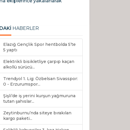
arma ekiplerince yakalanarak
DAKİ
HABERLER
Elazığ Gençlik Spor hentbolda 5’te
5 yaptı
Elektrikli bisikletliye çarpıp kaçan
alkollü sürücü...
Trendyol 1. Lig: Özbelsan Sivasspor:
0 - Erzurumspor...
Şişli’de iş yerini kurşun yağmuruna
tutan şahıslar...
Zeytinburnu’nda siteye bırakılan
kargo paketi...