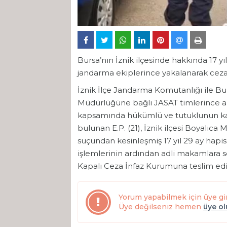
Bursa’nın İznik ilçesinde hakkında 17 yı
jandarma ekiplerince yakalanarak cezae
İznik İlçe Jandarma Komutanlığı ile B
Müdürlüğüne bağlı JASAT timlerince ar
kapsamında hükümlü ve tutuklunun kaçm
bulunan E.P. (21), İznik ilçesi Boyalıca 
suçundan kesinleşmiş 17 yıl 29 ay hapis
işlemlerinin ardından adli makamlara s
Kapalı Ceza İnfaz Kurumuna teslim edil
Yorum yapabilmek için üye gi
Üye değilseniz hemen
üye o