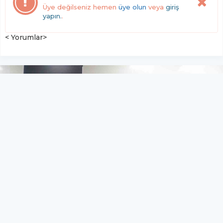
Üye değilseniz hemen
üye olun
veya
giriş
yapın.
.
< Yorumlar>
Prof. Dr. Abdulvahap Akyiğit: