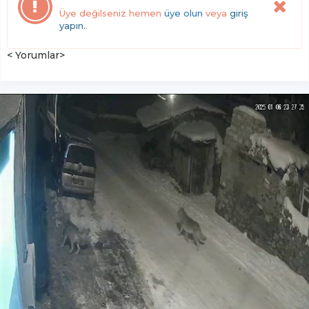
Üye değilseniz hemen
üye olun
veya
giriş
yapın.
.
< Yorumlar>