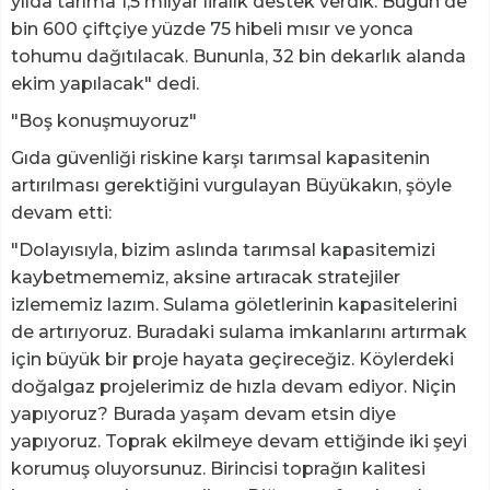
yılda tarıma 1,5 milyar liralık destek verdik. Bugün de
bin 600 çiftçiye yüzde 75 hibeli mısır ve yonca
tohumu dağıtılacak. Bununla, 32 bin dekarlık alanda
ekim yapılacak" dedi.
"Boş konuşmuyoruz"
Gıda güvenliği riskine karşı tarımsal kapasitenin
artırılması gerektiğini vurgulayan Büyükakın, şöyle
devam etti:
"Dolayısıyla, bizim aslında tarımsal kapasitemizi
kaybetmememiz, aksine artıracak stratejiler
izlememiz lazım. Sulama göletlerinin kapasitelerini
de artırıyoruz. Buradaki sulama imkanlarını artırmak
için büyük bir proje hayata geçireceğiz. Köylerdeki
doğalgaz projelerimiz de hızla devam ediyor. Niçin
yapıyoruz? Burada yaşam devam etsin diye
yapıyoruz. Toprak ekilmeye devam ettiğinde iki şeyi
korumuş oluyorsunuz. Birincisi toprağın kalitesi