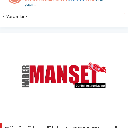
yapın.
.
< Yorumlar>