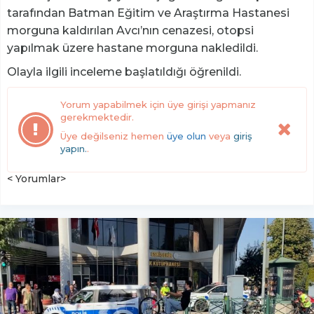
tarafından Batman Eğitim ve Araştırma Hastanesi
morguna kaldırılan Avcı’nın cenazesi, otopsi
yapılmak üzere hastane morguna nakledildi.
Olayla ilgili inceleme başlatıldığı öğrenildi.
Yorum yapabilmek için üye girişi yapmanız
gerekmektedir.
Üye değilseniz hemen
üye olun
veya
giriş
yapın.
.
< Yorumlar>