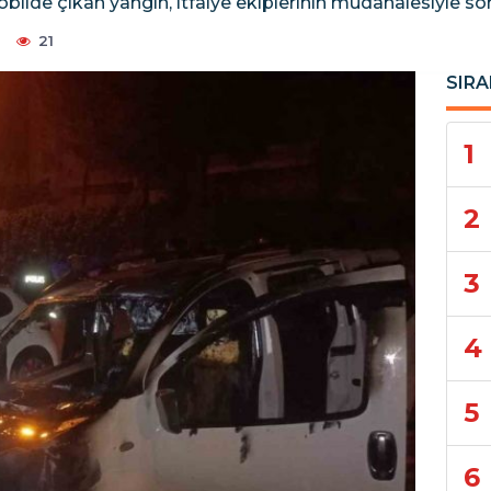
ilde çıkan yangın, itfaiye ekiplerinin müdahalesiyle sö
21
SIRA
1
2
3
4
5
6