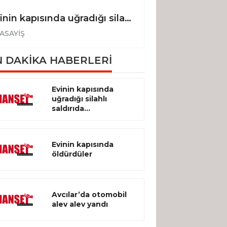
Evinin kapısında uğradığı silahlı saldırıda hayatını kaybetti
Evinin kapısınd
ASAYİŞ
ASAYİŞ
 DAKİKA HABERLERİ
Evinin kapısında
uğradığı silahlı
saldırıda...
Evinin kapısında
öldürdüler
Avcılar’da otomobil
alev alev yandı