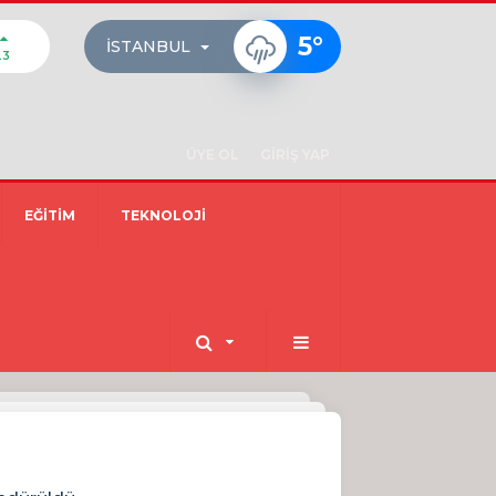
5
°
İSTANBUL
23
ÜYE OL
GİRİŞ YAP
EĞİTİM
TEKNOLOJİ