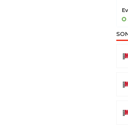
Dereye uçan otomobilde sıkışan sürücüyü itfaiye ekipleri kurtardı
ASAYİŞ
SON