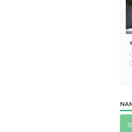
NAM
İ