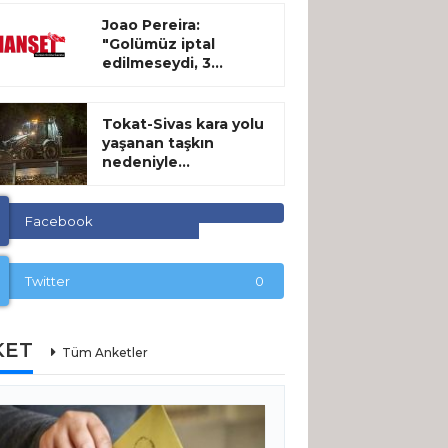
Joao Pereira:
"Golümüz iptal
edilmeseydi, 3...
Tokat-Sivas kara yolu
yaşanan taşkın
nedeniyle...
Facebook
Twitter
0
KET
Tüm Anketler