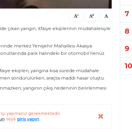
7
e çıkan yangın, itfaiye ekiplerinin müdahalesiyle
8
lerinde merkez Yenişehir Mahallesi Akasya
9
onutlarında park halindeki bir otomobil henüz
1
tfaiye ekipleri, yangına kısa sürede müdahale
amen söndürülürken, araçta maddi hasar oluştu.
nmazken, yangının çıkış nedeninin belirlenmesi
rişi yapmanız gerekmektedir.
lun
veya
giriş yapın
.