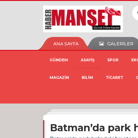
ANA SAYFA
GALERİLER
GÜNDEM
ASAYİŞ
SPOR
EK
MAGAZİN
BİLİM
TİCARET
Batman’da park h