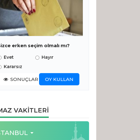
Sizce erken seçim olmalı mı?
Evet
Hayır
Kararsız
SONUÇLAR
OY KULLAN
AZ VAKİTLERİ
STANBUL