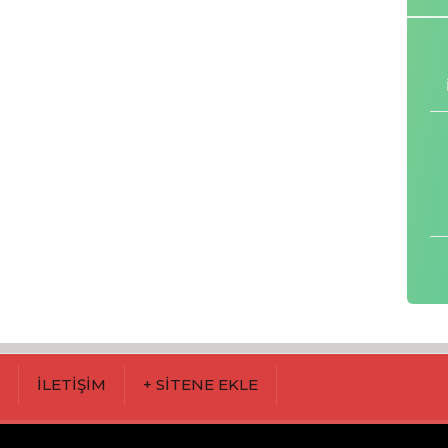
M
İLETİŞİM
+ SİTENE EKLE