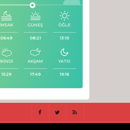
İMSAK
GÜNEŞ
ÖĞLE
06:49
08:21
13:10
İKİNDİ
AKŞAM
YATSI
15:29
17:49
19:16