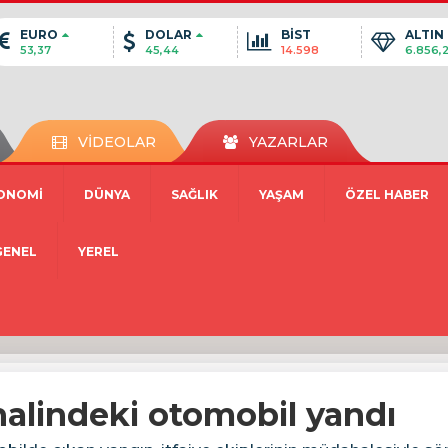
EURO
DOLAR
BİST
ALTIN
53,37
45,44
14.598
6.856,
VİDEOLAR
YAZARLAR
ONOMİ
DÜNYA
SAĞLIK
YAŞAM
ÖZEL HABER
GENEL
YEREL
alindeki otomobil yandı