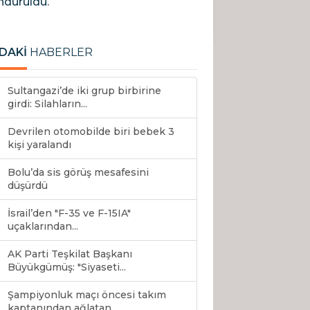
ndürüldü.
DAKİ
HABERLER
Sultangazi’de iki grup birbirine
girdi: Silahların...
Devrilen otomobilde biri bebek 3
kişi yaralandı
Bolu’da sis görüş mesafesini
düşürdü
İsrail’den "F-35 ve F-15IA"
uçaklarından...
AK Parti Teşkilat Başkanı
Büyükgümüş: "Siyaseti...
Şampiyonluk maçı öncesi takım
kaptanından ağlatan...