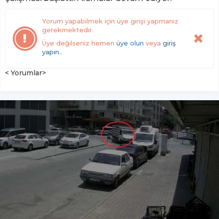
Yorum yapabilmek için üye girişi yapmanız
gerekmektedir.
Üye değilseniz hemen
üye olun
veya
giriş
yapın.
.
< Yorumlar>