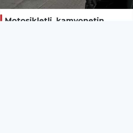
Motosikletli, kamyonetin
altında kalmaktan son anda
kurtuldu
ASAYİŞ
31 Temmuz 2025 - 10:17
9
Antalya’nın Manavgat ilçesinde kamyonet ile
motosikletin çarpışması sonucu meydana gelen
kazada, motosiklet sürücüsü yaralandı. Trafik
ekiplerinin yaptığı kontrolde, alkollü çıkan kamyonet
sürücüsünün ehliyetine daha önce alkolden el
konulduğu belirlendi. Kaza anı güvenlik kamerasına
yansırken, kamyonet sürücüsüne alkollü araç