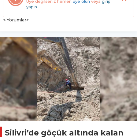
Üye değilseniz hemen
üye olun
veya
giriş
yapın.
.
< Yorumlar>
Silivri’de göçük altında kalan