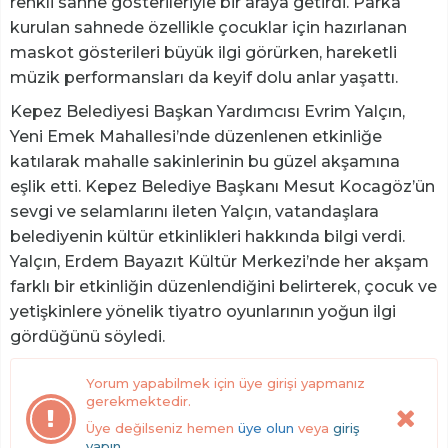
renkli sahne gösterileriyle bir araya getirdi. Parka
kurulan sahnede özellikle çocuklar için hazırlanan
maskot gösterileri büyük ilgi görürken, hareketli
müzik performansları da keyif dolu anlar yaşattı.
Kepez Belediyesi Başkan Yardımcısı Evrim Yalçın,
Yeni Emek Mahallesi’nde düzenlenen etkinliğe
katılarak mahalle sakinlerinin bu güzel akşamına
eşlik etti. Kepez Belediye Başkanı Mesut Kocagöz’ün
sevgi ve selamlarını ileten Yalçın, vatandaşlara
belediyenin kültür etkinlikleri hakkında bilgi verdi.
Yalçın, Erdem Bayazıt Kültür Merkezi’nde her akşam
farklı bir etkinliğin düzenlendiğini belirterek, çocuk ve
yetişkinlere yönelik tiyatro oyunlarının yoğun ilgi
gördüğünü söyledi.
Yorum yapabilmek için üye girişi yapmanız
gerekmektedir.
Üye değilseniz hemen
üye olun
veya
giriş
yapın.
.