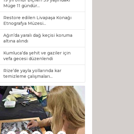
19 yıl ömür biçilen 39 yaşındaki
Müge 11 gündür...
Restore edilen Livapaşa Konağı
Etnografya Müzesi...
Ağın’da yaralı dağ keçisi koruma
altına alındı
Kumluca’da şehit ve gaziler için
vefa gecesi düzenlendi
Rize’de yayla yollarında kar
0
temizleme çalışmaları...