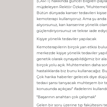
(CAR-T) hakkında güncel bilgileri payl
müjdeleyen Rektör Özkan, "Muhtemelen 
Bütün dünyada kanser tedavileri kişisell
kemoterapi kullanıyoruz. Ama şu anda 
alıyorsunuz, kan kanserine yönelik olan
güçlendiriyorsunuz ve tekrar iade ediy
Kişiye yönelik tedaviler yapılacak
Kemoterapilerin birçok yan etkisi bul
merkezde kişiye yönelik tedaviler yap
genetik olarak oynayabildiğimiz bir al
birçok yolu açık. Muhtemelen daha son
hastalıklarda biz bunu kullanacağız. Bu
Çok harika haberler gelecek diye düşün
tedavi şansı tanıyacak muhteşem bir t
konusunda açıkçası" ifadelerini kullandı
"Başarının anahtarı çok çalışmak"
Gelen bir soru üzerine tıp fakültesini 