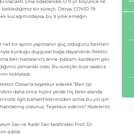
bi olacaktı. Ona odaklandık. O 9 yıl boyunca ne
kte beklediğimiz bir süreçti. Derya, COVID-19
k kucağımızdaysa, bu 9 yıllık emeğin
ir net bir ayrım yapmanın güç olduğunu belirten
larıyla kurduğu duygusal bağa dayandırdı. Rektör
ı ama ben hastalarımı anne-babam, kardeşim gibi
iğimiz zamanlar oldu. Bu süreçler bize sadece
rini noktaladı.
 Rektör Özkan’a teşekkür ederek "Ben tıp
dimi daha önce hiçbir yerde hiç farklı alanda
inizle ilgili bahsettiklerinizden sonra bu yol için
hatırlatmış oldunuz. Teşekkür ederim" ifadelerini
yin Sarı ve Kadir Sarı tarafından Prof. Dr.
im edildi.