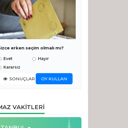
Sizce erken seçim olmalı mı?
Evet
Hayır
Kararsız
SONUÇLAR
OY KULLAN
AZ VAKİTLERİ
STANBUL