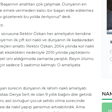
 "Başarının anahtarı çok çalışmak. Dünyanın en
 ve emek vermeden kalıcı bir başarı elde edilemez.
nı gözeterek bu yolda ilerliyoruz" dedi.
tı
ydi" sorusuna Rektör Özkan her ameliyatın kendine
ye’nin ilk çift kol nakli ve dünyanın ilk kadavradan
çleri anlattı. Rektör Özkan, 2004 yılında kol nakli
eksiklikleri nedeniyle 2010 yılında yaptıklarını
özel izni aldığımızda zamanla yarıştık. Beyin ölümü
in sadece 5 saatimiz kalmıştı. O ameliyata
an sürecin dünyanın ilk rahim nakli ameliyatı
NAM
ı Derya Sert ile olan 9 yıllık bağını dile getirdi.
i, asıl zorluğun çocuk sahibi olma sürecinde
a da nakil yapıp şansımızı artırabilirdik. Ama
İ