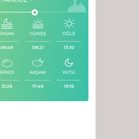
İMSAK
GÜNEŞ
ÖĞLE
06:49
08:21
13:10
İKİNDİ
AKŞAM
YATSI
15:29
17:49
19:16