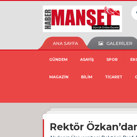
ANA SAYFA
GALERİLER
GÜNDEM
ASAYİŞ
SPOR
EK
MAGAZİN
BİLİM
TİCARET
Rektör Özkan’dan 