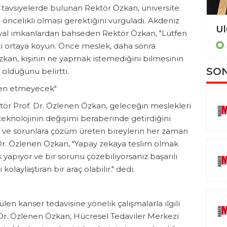
tavsiyelerde bulunan Rektör Özkan, üniversite
öncelikli olması gerektiğini vurguladı. Akdeniz
Kumluca’da festival coşkusu Poizi konseriyle devam etti
syal imkanlardan bahseden Rektör Özkan, "Lütfen
ANTALYA
zi ortaya koyun. Önce meslek, daha sonra
Özkan, kişinin ne yapmak istemediğini bilmesinin
SON
olduğunu belirtti.
nden etmeyecek"
tör Prof. Dr. Özlenen Özkan, geleceğin meslekleri
 teknolojinin değişimi beraberinde getirdiğini
n ve sorunlara çözüm üreten bireylerin her zaman
. Dr. Özlenen Özkan, "Yapay zekaya teslim olmak
ek yapıyor ve bir sorunu çözebiliyorsanız başarılı
kolaylaştıran bir araç olabilir." dedi.
en kanser tedavisine yönelik çalışmalarla ilgili
 Dr. Özlenen Özkan, Hücresel Tedaviler Merkezi