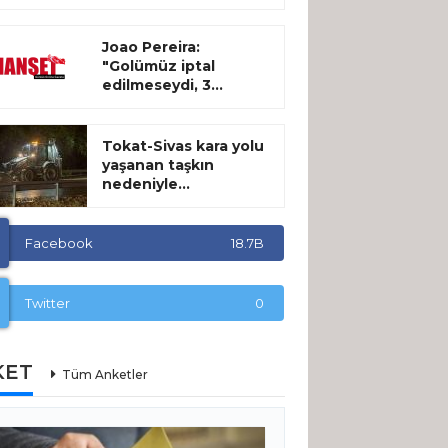
Joao Pereira:
"Golümüz iptal
edilmeseydi, 3...
Tokat-Sivas kara yolu
yaşanan taşkın
nedeniyle...
Facebook
18.7B
Twitter
0
KET
Tüm Anketler