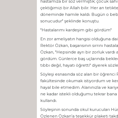
hastamıza bir söz vermiştik; çocuk sahi
çektiğimizi bir Allah bilir. Her an teti
döneminde hamile kaldı. Bugün o bebe
sonucudur" şeklinde konuştu.
"Hastalarımı kardeşim gibi gördüm"
En zor ameliyatın hangisi olduğuna da
Rektör Özkan, başarısının sırrını hasta
Özkan, "Hepsinde ayrı bir zorluk vard
gördüm. Günlerce baş uçlarında bekled
tıbbı değil, hayatı öğretti" diyerek sözle
Söyleşi esnasında söz alan bir öğrenci
fakültesinde okumak istiyordum ve ken
hayal bile etmedim. Alanınızla ve kariyer
ne kadar istekli olduğumu tekrar bana 
kullandı.
Söyleşinin sonunda okul kurucuları Hüse
Özlenen Özkan’a teşekkür plaketi takd