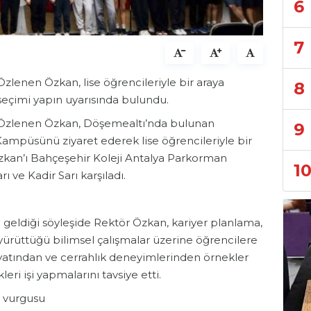
6
7
Özlenen Özkan, lise öğrencileriyle bir araya
8
seçimi yapın uyarısında bulundu.
. Özlenen Özkan, Döşemealtı’nda bulunan
9
ampüsünü ziyaret ederek lise öğrencileriyle bir
Özkan’ı Bahçeşehir Koleji Antalya Parkorman
1
ve Kadir Sarı karşıladı.
ya geldiği söyleşide Rektör Özkan, kariyer planlama,
 yürüttüğü bilimsel çalışmalar üzerine öğrencilere
yatından ve cerrahlık deneyimlerinden örnekler
ri işi yapmalarını tavsiye etti.
’ vurgusu