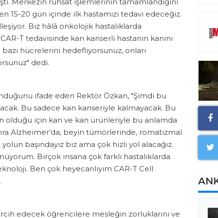
aştı. Merkezin ruhsat işlemlerinin tamamlandığını
15-20 gün içinde ilk hastamızı tedavi edeceğiz.
eşiyor. Biz hâlâ onkolojik hastalıklarda
CAR-T tedavisinde kan kanserli hastanın kanını
 bazı hücrelerini hedefliyorsunuz, onları
orsunuz" dedi.
unduğunu ifade eden Rektör Özkan, "Şimdi bu
ılacak. Bu sadece kan kanseriyle kalmayacak. Bu
an olduğu için kan ve kan ürünleriyle bu anlamda
ra Alzheimer’da, beyin tümörlerinde, romatizmal
 yolun başındayız biz ama çok hızlı yol alacağız.
üyorum. Birçok insana çok farklı hastalıklarda
eknoloji. Ben çok heyecanlıyım CAR-T Cell
AN
.
tercih edecek öğrencilere mesleğin zorluklarını ve