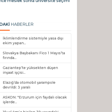
önce meslek sonra üniversite seçimi
DAKİ
HABERLER
İklimlendirme sistemiyle yasa dışı
ekim yapan...
Slovakya Başbakanı Fico 1 Mayıs’ta
fırında...
Gaziantep’te yüksekten düşen
inşaat işçisi...
Elazığ’da otomobil şarampole
devrildi: 3 yaralı
ASKON: "Erzurum için faydalı olacak
işlerde...