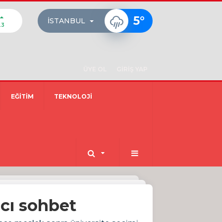
5
°
İSTANBUL
23
ÜYE OL
GİRİŞ YAP
EĞİTİM
TEKNOLOJİ
ıcı sohbet