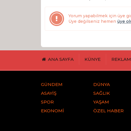
Yorum yapabilmek için üye gi
Üye değilseniz hemen
üye o
ANA SAYFA
KÜNYE
REKLA
GÜNDEM
DÜNYA
ASAYİŞ
SAĞLIK
SPOR
YAŞAM
EKONOMİ
ÖZEL HABER