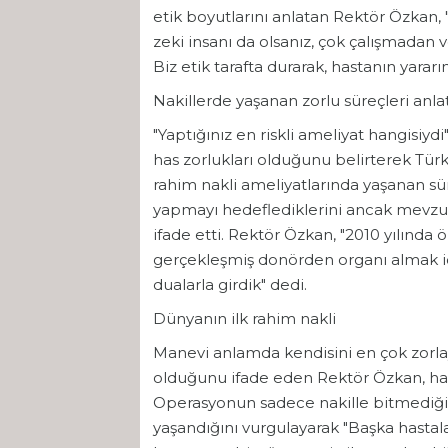
etik boyutlarını anlatan Rektör Özkan,
zeki insanı da olsanız, çok çalışmadan
Biz etik tarafta durarak, hastanın yararı
Nakillerde yaşanan zorlu süreçleri anlat
"Yaptığınız en riskli ameliyat hangisi
has zorlukları olduğunu belirterek Türki
rahim nakli ameliyatlarında yaşanan süre
yapmayı hedeflediklerini ancak mevzuat 
ifade etti. Rektör Özkan, "2010 yılında 
gerçekleşmiş donörden organı almak iç
dualarla girdik" dedi.
Dünyanın ilk rahim nakli
Manevi anlamda kendisini en çok zorlay
olduğunu ifade eden Rektör Özkan, hastas
Operasyonun sadece nakille bitmediğin
yaşandığını vurgulayarak "Başka hastalar