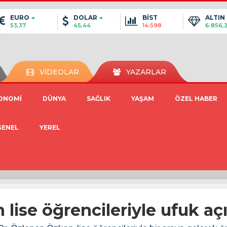
EURO
DOLAR
BİST
ALTIN
53,37
45,44
14.598
6.856,
VİDEOLAR
YAZARLAR
ONOMİ
DÜNYA
SAĞLIK
YAŞAM
ÖZEL HABER
GENEL
YEREL
lise öğrencileriyle ufuk aç