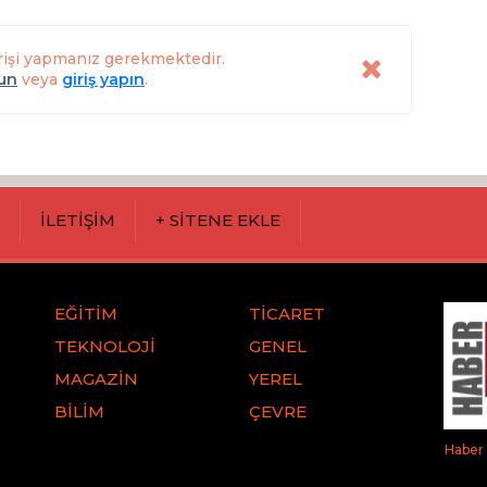
rişi yapmanız gerekmektedir.
lun
veya
giriş yapın
.
M
İLETİŞİM
+ SİTENE EKLE
EĞİTİM
TİCARET
TEKNOLOJİ
GENEL
MAGAZİN
YEREL
BİLİM
ÇEVRE
Haber 