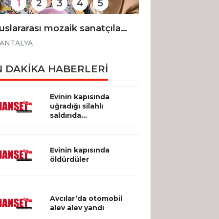
1
2
3
4
5
Uluslararası mozaik sanatçıları Kepez’de buluştu
ANTALYA
ANTALYA
 DAKİKA HABERLERİ
Evinin kapısında
uğradığı silahlı
saldırıda...
Evinin kapısında
öldürdüler
Avcılar’da otomobil
alev alev yandı