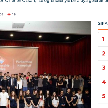
Dr. Özlenen Özkan, lise öğrencileriyle bir araya gelerek 
:07
18
SIRA
1
2
3
4
5