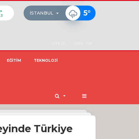
5
°
İSTANBUL
23
ÜYE OL
GİRİŞ YAP
EĞİTİM
TEKNOLOJİ
eyinde Türkiye