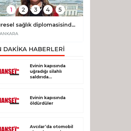
1
2
3
4
5
Küresel sağlık diplomasisinde Türkiye vurgusu
ANKARA
ANKARA
 DAKİKA HABERLERİ
Evinin kapısında
uğradığı silahlı
saldırıda...
Evinin kapısında
öldürdüler
Avcılar’da otomobil