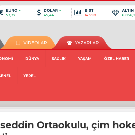
EURO
DOLAR
BİST
ALTIN
53,37
45,44
14.598
6.856,
VİDEOLAR
YAZARLAR
ONOMİ
DÜNYA
SAĞLIK
YAŞAM
ÖZEL HABER
GENEL
YEREL
seddin Ortaokulu, çim hok