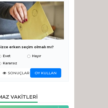
Sizce erken seçim olmalı mı?
Evet
Hayır
Kararsız
SONUÇLAR
OY KULLAN
AZ VAKİTLERİ