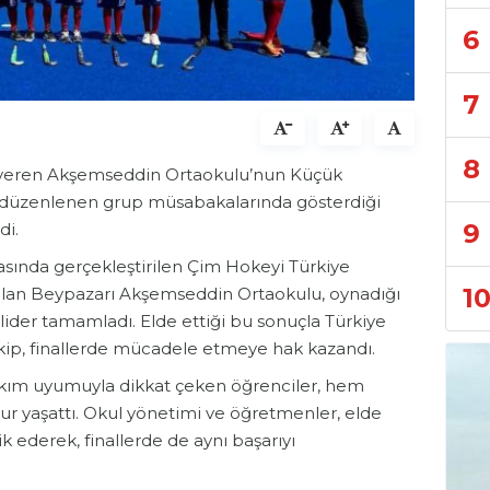
6
7
8
m veren Akşemseddin Ortaokulu’nun Küçük
 düzenlenen grup müsabakalarında gösterdiği
9
di.
rasında gerçekleştirilen Çim Hokeyi Türkiye
1
lan Beypazarı Akşemseddin Ortaokulu, oynadığı
ider tamamladı. Elde ettiği bu sonuçla Türkiye
ekip, finallerde mücadele etmeye hak kazandı.
akım uyumuyla dikkat çeken öğrenciler, hem
ur yaşattı. Okul yönetimi ve öğretmenler, elde
k ederek, finallerde de aynı başarıyı