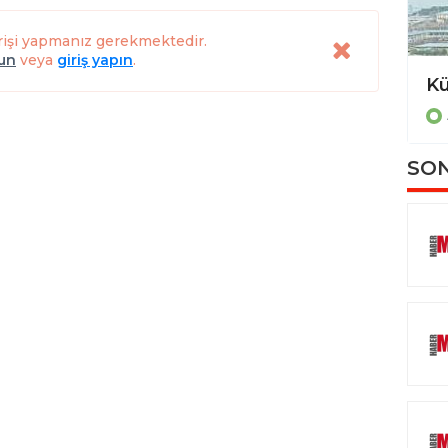
rişi yapmanız gerekmektedir.
lun
veya
giriş yapın
.
Depreme dayanıklı modern yaşam alanları Sincan’a değer katıyor
ANKARA
SON