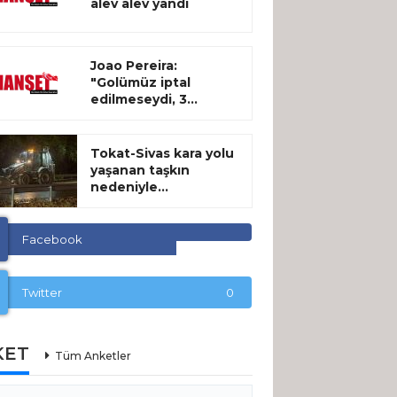
alev alev yandı
Joao Pereira:
"Golümüz iptal
edilmeseydi, 3...
Tokat-Sivas kara yolu
yaşanan taşkın
nedeniyle...
Facebook
Twitter
0
KET
Tüm Anketler