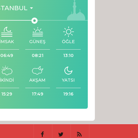
STANBUL
İMSAK
GÜNEŞ
ÖĞLE
06:49
08:21
13:10
İKİNDİ
AKŞAM
YATSI
15:29
17:49
19:16