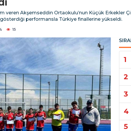
di
itim veren Akşemseddin Ortaokulu’nun Küçük Erkekler Ç
sterdiği performansla Türkiye finallerine yükseldi.
4
15
SIRA
1
2
3
4
5