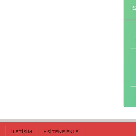
İ
M
İLETİŞİM
+ SİTENE EKLE