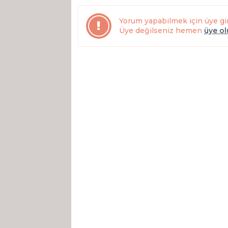
Yorum yapabilmek için üye gi
Üye değilseniz hemen
üye o