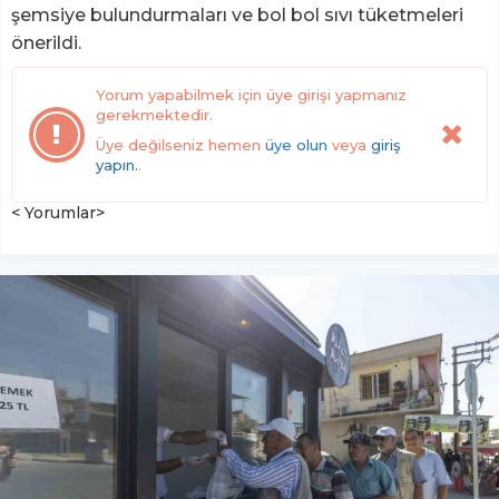
şemsiye bulundurmaları ve bol bol sıvı tüketmeleri
önerildi.
Yorum yapabilmek için üye girişi yapmanız
gerekmektedir.
Üye değilseniz hemen
üye olun
veya
giriş
yapın.
.
< Yorumlar>