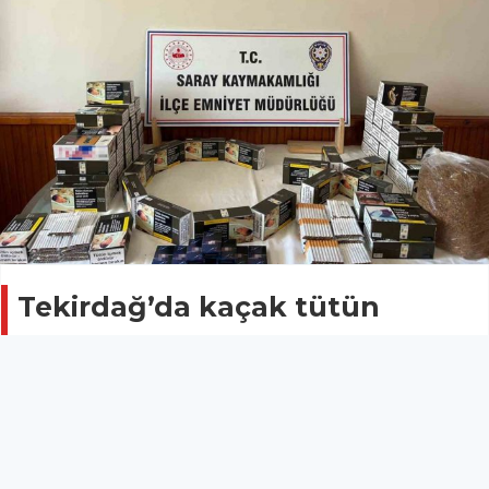
Tekirdağ’da kaçak tütün
operasyonu: 3 kişi gözaltına
alındı
ASAYİŞ
06 Temmuz 2025 - 12:37
7