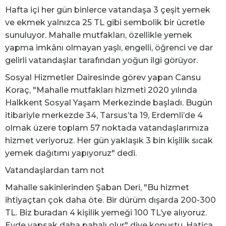
Hafta içi her gün binlerce vatandaşa 3 çeşit yemek
ve ekmek yalnızca 25 TL gibi sembolik bir ücretle
sunuluyor. Mahalle mutfakları, özellikle yemek
yapma imkânı olmayan yaşlı, engelli, öğrenci ve dar
gelirli vatandaşlar tarafından yoğun ilgi görüyor.
Sosyal Hizmetler Dairesinde görev yapan Cansu
Koraç, "Mahalle mutfakları hizmeti 2020 yılında
Halkkent Sosyal Yaşam Merkezinde başladı. Bugün
itibariyle merkezde 34, Tarsus’ta 19, Erdemli’de 4
olmak üzere toplam 57 noktada vatandaşlarımıza
hizmet veriyoruz. Her gün yaklaşık 3 bin kişilik sıcak
yemek dağıtımı yapıyoruz" dedi.
Vatandaşlardan tam not
Mahalle sakinlerinden Şaban Deri, "Bu hizmet
ihtiyaçtan çok daha öte. Bir dürüm dışarda 200-300
TL. Biz buradan 4 kişilik yemeği 100 TL’ye alıyoruz.
Evde yapsak daha pahalı olur" diye konuştu. Hatica